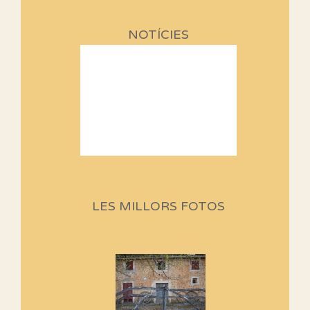
NOTÍCIES
Sortides Centpeus 2026 (1a
part)
Aquí teniu la primera part de la
LES MILLORS FOTOS
programació d'aquest any
Marmotes de biblioteca
Si no podem caminar, alguna
cosa hem de fer...