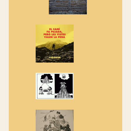
Els Centpeus signen el
Manifest a favor dels Camins
Vells
Si ets una entitat o associació
adhereix-te al manifest!
Rebem un diploma dels
Amics de Sant Aniol d'Aguja
Els Centpeus estem implicats
amb la recuperació del refugi i
de l'entorn de Sant Aniol