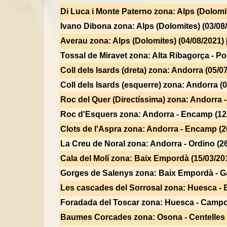
Di Luca i Monte Paterno
zona: Alps (Dolomit
Ivano Dibona
zona: Alps (Dolomites) (03/08
Averau
zona: Alps (Dolomites) (04/08/2021) 
Tossal de Miravet
zona: Alta Ribagorça - Po
Coll dels Isards (dreta)
zona: Andorra (05/07
Coll dels Isards (esquerre)
zona: Andorra (0
Roc del Quer (Directíssima)
zona: Andorra -
Roc d'Esquers
zona: Andorra - Encamp (12/
Clots de l'Aspra
zona: Andorra - Encamp (20
La Creu de Noral
zona: Andorra - Ordino (26
Cala del Molí
zona: Baix Empordà (15/03/201
Gorges de Salenys
zona: Baix Empordà - Ga
Les cascades del Sorrosal
zona: Huesca - B
Foradada del Toscar
zona: Huesca - Campo 
Baumes Corcades
zona: Osona - Centelles 