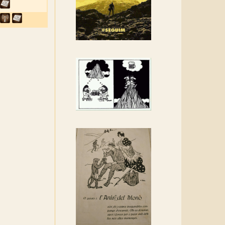
Rebem un diploma dels
Amics de Sant Aniol
d'Aguja
Els Centpeus estem
implicats amb la
recuperació del refugi i de
l'entorn de Sant Aniol