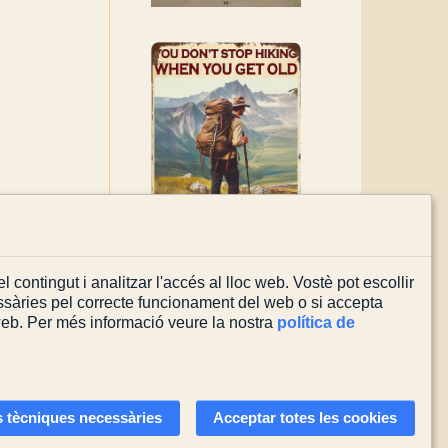
l contingut i analitzar l'accés al lloc web. Vostè pot escollir
sàries pel correcte funcionament del web o si accepta
 web. Per més informació veure la nostra
política de
Actualitzada el
08/08/2026
 tècniques necessàries
Acceptar totes les cookies