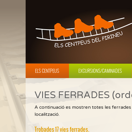
ELS CENTPEUS
EXCURSIONS/CAMINADES
VIES FERRADES (orde
A continuació es mostren totes les ferrad
localització.
Trobades 17 vies ferrades.