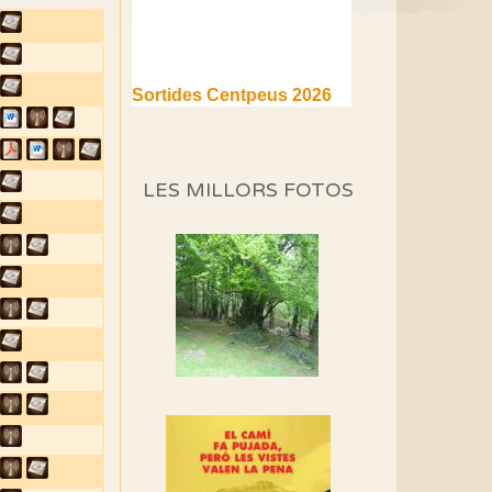
Sortides Centpeus 2026
(1a part)
Aquí teniu la primera part de
la programació d'aquest any
LES MILLORS FOTOS
Marmotes de biblioteca
Si no podem caminar,
alguna cosa hem de fer...
Els Centpeus signen el
Manifest a favor dels
Camins Vells
Si ets una entitat o
associació adhereix-te al
manifest!