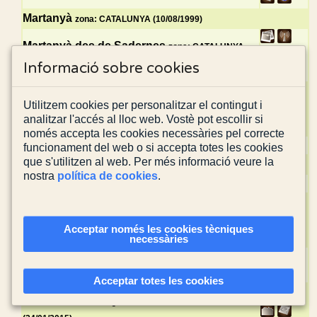
Martanyà
zona: CATALUNYA (10/08/1999)
Martanyà des de Sadernes
zona: CATALUNYA
(02/11/2013)
Informació sobre cookies
Monteia i la Calma des d’Espinau
zona:
Utilitzem cookies per personalitzar el contingut i
CATALUNYA (13/01/2024)
analitzar l'accés al lloc web. Vostè pot escollir si
només accepta les cookies necessàries pel correcte
Montmajor
zona: CATALUNYA (09/05/2004)
funcionament del web o si accepta totes les cookies
que s'utilitzen al web. Per més informació veure la
Montmajor
zona: CATALUNYA (16/03/1997)
nostra
política de cookies
.
Montpetit
zona: CATALUNYA (25/01/1999)
Montpetit des d'Oix
zona: CATALUNYA (09/12/2017)
Acceptar només les cookies tècniques
necessàries
Pas del Cabró - Quer Foradat - Cingle de les
Cabres
zona: CATALUNYA (07/05/2006)
Acceptar totes les cookies
Pas del Cabró - Querforadat
zona: CATALUNYA