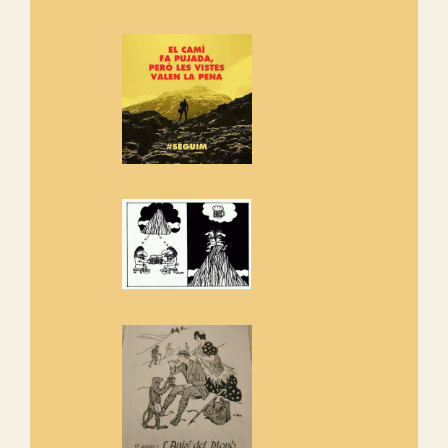
Si ets una entitat o associació
adhereix-te al manifest!
Rebem un diploma dels
Amics de Sant Aniol d'Aguja
Els Centpeus estem implicats
amb la recuperació del refugi i
de l'entorn de Sant Aniol