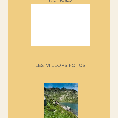
NOTÍCIES
Sortides Centpeus 2026 (1a
part)
Aquí teniu la primera part de la
LES MILLORS FOTOS
programació d'aquest any
Marmotes de biblioteca
Si no podem caminar, alguna
cosa hem de fer...
Els Centpeus signen el
Manifest a favor dels Camins
Vells