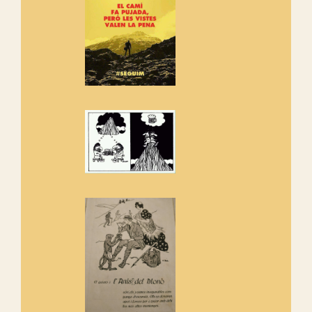
adhereix-te al manifest!
Rebem un diploma dels
Amics de Sant Aniol d'Aguja
Els Centpeus estem implicats
amb la recuperació del refugi i
de l'entorn de Sant Aniol