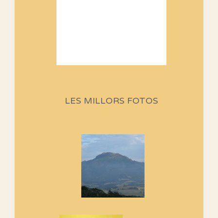
Sortides Centpeus 2026 (1a
part)
Aquí teniu la primera part de la
LES MILLORS FOTOS
programació d'aquest any
Marmotes de biblioteca
Si no podem caminar, alguna
cosa hem de fer...
Els Centpeus signen el
Manifest a favor dels Camins
Vells
Si ets una entitat o associació