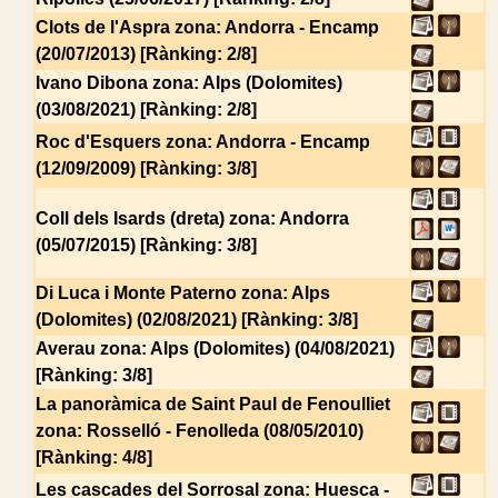
Clots de l'Aspra
zona: Andorra - Encamp
(20/07/2013) [Rànking: 2/8]
Ivano Dibona
zona: Alps (Dolomites)
(03/08/2021) [Rànking: 2/8]
Roc d'Esquers
zona: Andorra - Encamp
(12/09/2009) [Rànking: 3/8]
Coll dels Isards (dreta)
zona: Andorra
(05/07/2015) [Rànking: 3/8]
Di Luca i Monte Paterno
zona: Alps
(Dolomites) (02/08/2021) [Rànking: 3/8]
Averau
zona: Alps (Dolomites) (04/08/2021)
[Rànking: 3/8]
La panoràmica de Saint Paul de Fenoulliet
zona: Rosselló - Fenolleda (08/05/2010)
[Rànking: 4/8]
Les cascades del Sorrosal
zona: Huesca -