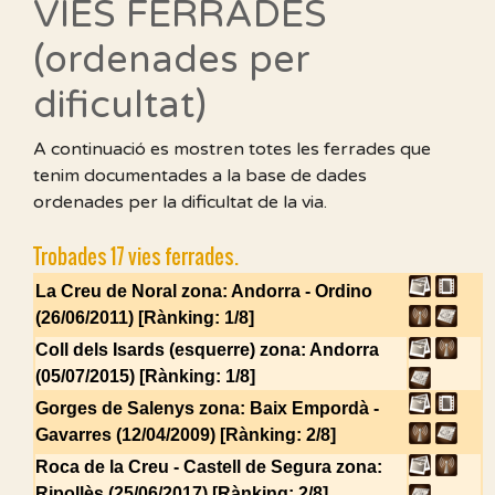
VIES FERRADES
(ordenades per
dificultat)
A continuació es mostren totes les ferrades que
tenim documentades a la base de dades
ordenades per la dificultat de la via.
Trobades 17 vies ferrades.
La Creu de Noral
zona: Andorra - Ordino
(26/06/2011) [Rànking: 1/8]
Coll dels Isards (esquerre)
zona: Andorra
(05/07/2015) [Rànking: 1/8]
Gorges de Salenys
zona: Baix Empordà -
Gavarres (12/04/2009) [Rànking: 2/8]
Roca de la Creu - Castell de Segura
zona:
Ripollès (25/06/2017) [Rànking: 2/8]