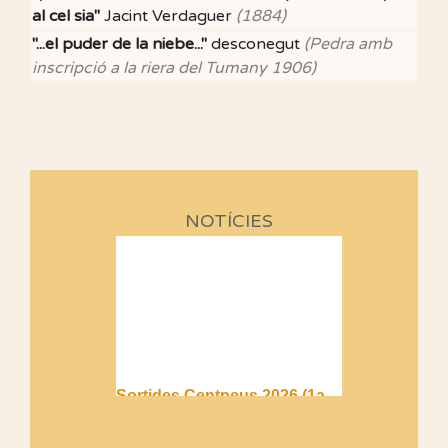
al cel sia"
Jacint Verdaguer
(1884)
"...el puder de la niebe..."
desconegut
(Pedra amb
inscripció a la riera del Tumany 1906)
NOTÍCIES
Sortides Centpeus 2026 (1a
part)
Aquí teniu la primera part de la