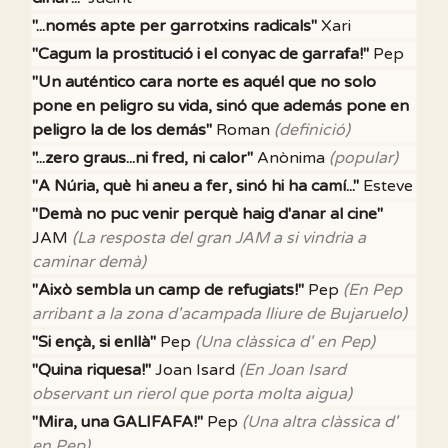
"...només apte per garrotxins radicals"
Xari
"Cagum la prostitució i el conyac de garrafa!"
Pep
"Un auténtico cara norte es aquél que no solo
pone en peligro su vida, sinó que además pone en
peligro la de los demás"
Roman
(definició)
"...zero graus...ni fred, ni calor"
Anònima
(popular)
"A Núria, què hi aneu a fer, sinó hi ha camí..."
Esteve
"Demà no puc venir perquè haig d'anar al cine"
JAM
(La resposta del gran JAM a si vindria a
caminar demà)
"Això sembla un camp de refugiats!"
Pep
(En Pep
arribant a la zona d'acampada lliure de Bujaruelo)
"Si ençà, si enllà"
Pep
(Una clàssica d' en Pep)
"Quina riquesa!"
Joan Isard
(En Joan Isard
observant un rierol que porta molta aigua)
"Mira, una GALIFAFA!"
Pep
(Una altra clàssica d'
en Pep)