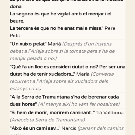
dona.
La segona és que he vigilat amb el menjar i el
beure.
La tercera és que no he anat mai a missa."
Pere
Petit
"Un xuixo pelat"
Marià
(Després d'un instens
debat a l'Arièja sobre si la tomata pera s'ha de
menjar pelada o no.)
"Què fa un lloc es consideri ciutat o no? Per ser una
ciutat ha de tenir xucladors..."
Marià
(Conversa
recurrent a l'Arièja sobre els xucladors dels
estanys i rius)
"A la Serra de Tramuntana s'ha de berenar cada
dues hores"
(Al menys així ho vam fer nosaltres)
"Si hem de morir, morirem caminant..."
Tià Vallbona
(Anècdota Serra de Tramuntana)
"Això és un camí savi..."
Narcís
(parlant dels camins