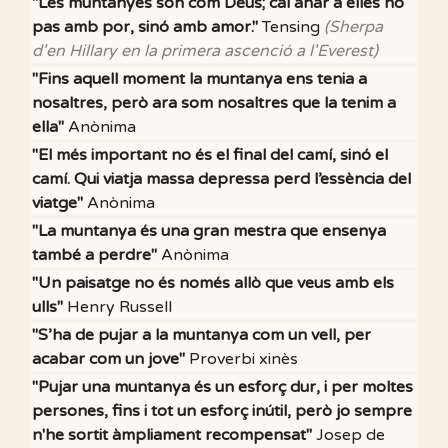
"Les muntanyes són com Déus; cal anar a elles no
pas amb por, sinó amb amor."
Tensing
(Sherpa
d'en Hillary en la primera ascenció a l'Everest)
"Fins aquell moment la muntanya ens tenia a
nosaltres, però ara som nosaltres que la tenim a
ella"
Anònima
"El més important no és el final del camí, sinó el
camí. Qui viatja massa depressa perd l’essència del
viatge"
Anònima
"La muntanya és una gran mestra que ensenya
també a perdre"
Anònima
"Un paisatge no és només allò que veus amb els
ulls"
Henry Russell
"S’ha de pujar a la muntanya com un vell, per
acabar com un jove"
Proverbi xinès
"Pujar una muntanya és un esforç dur, i per moltes
persones, fins i tot un esforç inútil, però jo sempre
n'he sortit àmpliament recompensat"
Josep de