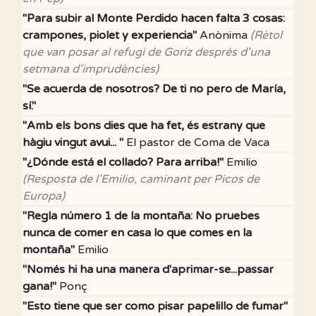
"Para subir al Monte Perdido hacen falta 3 cosas:
crampones, piolet y experiencia"
Anònima
(Rètol
que van posar al refugi de Goriz després d'una
setmana d'imprudències)
"Se acuerda de nosotros? De ti no pero de María,
sí."
"Amb els bons dies que ha fet, és estrany que
hàgiu vingut avui... "
El pastor de Coma de Vaca
"¿Dónde está el collado? Para arriba!"
Emilio
(Resposta de l'Emilio, caminant per Picos de
Europa)
"Regla número 1 de la montaña: No pruebes
nunca de comer en casa lo que comes en la
montaña"
Emilio
"Només hi ha una manera d'aprimar-se...passar
gana!"
Ponç
"Esto tiene que ser como pisar papelillo de fumar"