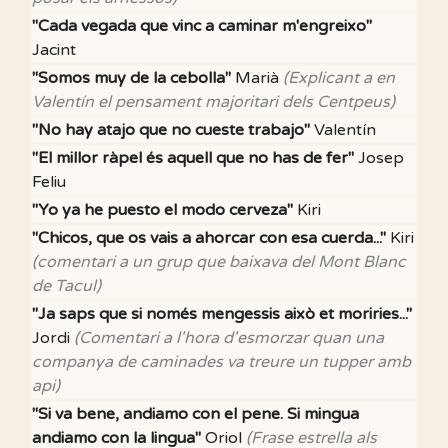
"Cada vegada que vinc a caminar m'engreixo"
Jacint
"Somos muy de la cebolla"
Marià
(Explicant a en
Valentín el pensament majoritari dels Centpeus)
"No hay atajo que no cueste trabajo"
Valentín
"El millor ràpel és aquell que no has de fer"
Josep
Feliu
"Yo ya he puesto el modo cerveza"
Kiri
"Chicos, que os vais a ahorcar con esa cuerda..."
Kiri
(comentari a un grup que baixava del Mont Blanc
de Tacul)
"Ja saps que si només mengessis això et moriries..."
Jordi
(Comentari a l'hora d'esmorzar quan una
companya de caminades va treure un tupper amb
api)
"Si va bene, andiamo con el pene. Si mingua
andiamo con la lingua"
Oriol
(Frase estrella als