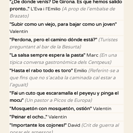
"¿De donde venís? De Girona. Es que hemos salido
pronto..."
L'Eva i l'Emilio
(A prop de l'embalse de
Brazato)
"Subir como un viejo, para bajar como un joven"
Valentín
"Perdona, pero el camino dónde está?"
(Turistes
preguntant al bar de la Besurta)
"La salsa sempre espera la pasta"
Marc
(En una
típica conversa gastronòmica dels Centpeus)
"Hasta el rabo todo es toro"
Emilio
(Referint-se a
que fins que no s'acaba la caminada cal estar a
l'aguaït)
"Fai un cuto que escaramalla el peyeyu y pinga el
mocu"
(Un pastor a Picos de Europa)
"Mosquetón con mosquetón, ostión"
Valentín
"Peinar el ocho..."
Valentín
"Importante los cojones!"
David
(Crit de guerra al
posar els arnessos)