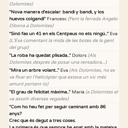
Dolomites)
"Nova manera d'escalar: bandi y bandi, y los
huevos colgandi"
Francesc
(Fent la ferrada Angelo
Dibona a Dolomites)
"Sinó fas un 41 en els Centpeus no ets ningú..."
Eva
(L'Eva comentant la mida de les botes de la gent
del grup)
"La roba ha quedat plisada..."
Dolors
(Als
Dolomites després de posar una rentadora...)
"Mira un arbre volant..."
Eva
(Als Dolomites, no es
va fixar en l'helicòpter que estava un xic més
amunt portant-lo)
"El grau de felicitat màxima..."
Marià
(a Dolomites el
va assolir diverses vegades)
"Com ho heu fet per seguir caminant amb 86
anys?
Crec que és degut a tres coses.
La primera és que sempre he anat amb la mateixa