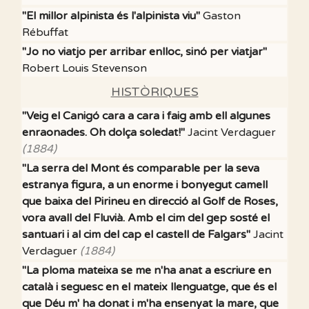
"El millor alpinista és l'alpinista viu"
Gaston
Rébuffat
"Jo no viatjo per arribar enlloc, sinó per viatjar"
Robert Louis Stevenson
HISTÒRIQUES
"Veig el Canigó cara a cara i faig amb ell algunes
enraonades. Oh dolça soledat!"
Jacint Verdaguer
(1884)
"La serra del Mont és comparable per la seva
estranya figura, a un enorme i bonyegut camell
que baixa del Pirineu en direcció al Golf de Roses,
vora avall del Fluvià. Amb el cim del gep sosté el
santuari i al cim del cap el castell de Falgars"
Jacint
Verdaguer
(1884)
"La ploma mateixa se me n'ha anat a escriure en
català i seguesc en el mateix llenguatge, que és el
que Déu m' ha donat i m'ha ensenyat la mare, que