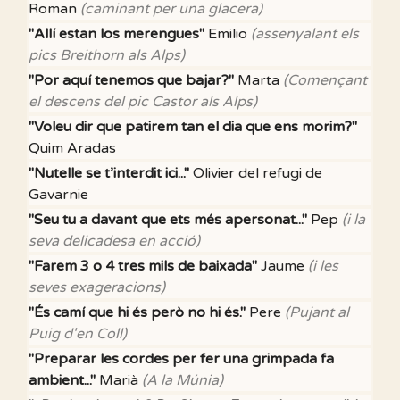
Roman
(caminant per una glacera)
"Allí estan los merengues"
Emilio
(assenyalant els
pics Breithorn als Alps)
"Por aquí tenemos que bajar?"
Marta
(Començant
el descens del pic Castor als Alps)
"Voleu dir que patirem tan el dia que ens morim?"
Quim Aradas
"Nutelle se t’interdit ici..."
Olivier del refugi de
Gavarnie
"Seu tu a davant que ets més apersonat..."
Pep
(i la
seva delicadesa en acció)
"Farem 3 o 4 tres mils de baixada"
Jaume
(i les
seves exageracions)
"És camí que hi és però no hi és."
Pere
(Pujant al
Puig d'en Coll)
"Preparar les cordes per fer una grimpada fa
ambient..."
Marià
(A la Múnia)