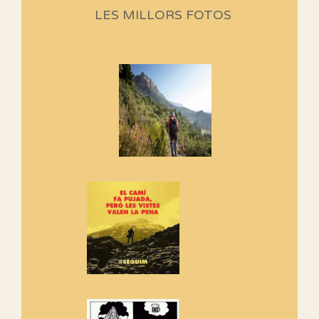
programació d'aquest any
LES MILLORS FOTOS
Marmotes de biblioteca
Si no podem caminar, alguna
cosa hem de fer...
Els Centpeus signen el
Manifest a favor dels Camins
Vells
Si ets una entitat o associació
adhereix-te al manifest!
Rebem un diploma dels
Amics de Sant Aniol d'Aguja
Els Centpeus estem implicats
amb la recuperació del refugi i
de l'entorn de Sant Aniol