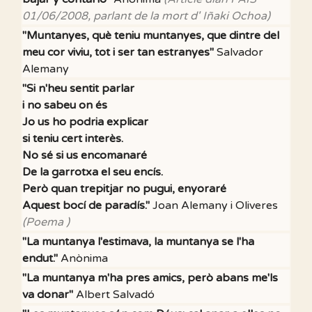
01/06/2008, parlant de la mort d' Iñaki Ochoa)
"Muntanyes, què teniu muntanyes, que dintre del
meu cor viviu, tot i ser tan estranyes"
Salvador
Alemany
"Si n'heu sentit parlar
i no sabeu on és
Jo us ho podria explicar
si teniu cert interès.
No sé si us encomanaré
De la garrotxa el seu encís.
Però quan trepitjar no pugui, enyoraré
Aquest bocí de paradís."
Joan Alemany i Oliveres
(Poema )
"La muntanya l'estimava, la muntanya se l'ha
endut."
Anònima
"La muntanya m'ha pres amics, però abans me'ls
va donar"
Albert Salvadó