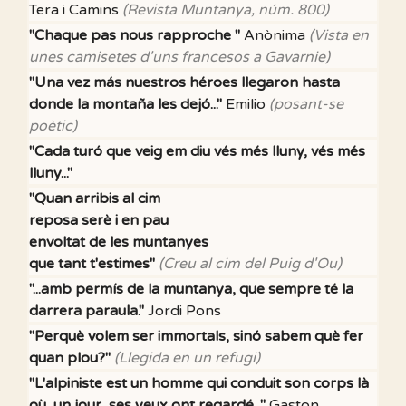
Tera i Camins
(Revista Muntanya, núm. 800)
"Chaque pas nous rapproche "
Anònima
(Vista en
unes camisetes d'uns francesos a Gavarnie)
"Una vez más nuestros héroes llegaron hasta
donde la montaña les dejó..."
Emilio
(posant-se
poètic)
"Cada turó que veig em diu vés més lluny, vés més
lluny..."
"Quan arribis al cim
reposa serè i en pau
envoltat de les muntanyes
que tant t'estimes"
(Creu al cim del Puig d'Ou)
"...amb permís de la muntanya, que sempre té la
darrera paraula."
Jordi Pons
"Perquè volem ser immortals, sinó sabem què fer
quan plou?"
(Llegida en un refugi)
"L'alpiniste est un homme qui conduit son corps là
où, un jour, ses yeux ont regardé..."
Gaston