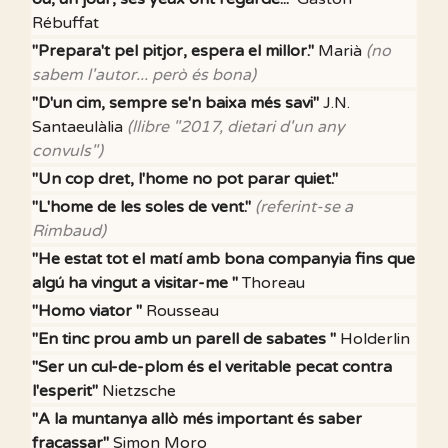
Rébuffat
"Prepara't pel pitjor, espera el millor."
Marià
(no
sabem l'autor... però és bona)
"D'un cim, sempre se'n baixa més savi"
J.N.
Santaeulàlia
(llibre "2017, dietari d'un any
convuls")
"Un cop dret, l'home no pot parar quiet."
"L'home de les soles de vent."
(referint-se a
Rimbaud)
"He estat tot el matí amb bona companyia fins que
algú ha vingut a visitar-me "
Thoreau
"Homo viator "
Rousseau
"En tinc prou amb un parell de sabates "
Holderlin
"Ser un cul-de-plom és el veritable pecat contra
l'esperit"
Nietzsche
"A la muntanya allò més important és saber
fracassar"
Simon Moro