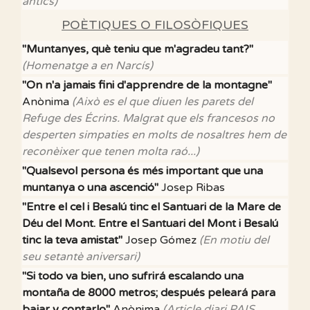
antics)
POÈTIQUES O FILOSÒFIQUES
"Muntanyes, què teniu que m'agradeu tant?"
(Homenatge a en Narcís)
"On n'a jamais fini d'apprendre de la montagne"
Anònima
(Això es el que diuen les parets del
Refuge des Écrins. Malgrat que els francesos no
desperten simpaties en molts de nosaltres hem de
reconèixer que tenen molta raó...)
"Qualsevol persona és més important que una
muntanya o una ascenció"
Josep Ribas
"Entre el cel i Besalú tinc el Santuari de la Mare de
Déu del Mont. Entre el Santuari del Mont i Besalú
tinc la teva amistat"
Josep Gómez
(En motiu del
seu setantè aniversari)
"Si todo va bien, uno sufrirá escalando una
montaña de 8000 metros; después peleará para
bajar y contarlo"
Anònima
(Article diari PAIS