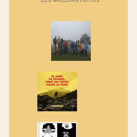
LES MILLORS FOTOS
programació d'aquest any
Marmotes de biblioteca
Si no podem caminar, alguna
cosa hem de fer...
Els Centpeus signen el
Manifest a favor dels Camins
Vells
Si ets una entitat o associació
adhereix-te al manifest!
Rebem un diploma dels
Amics de Sant Aniol d'Aguja
Els Centpeus estem implicats
amb la recuperació del refugi i
de l'entorn de Sant Aniol