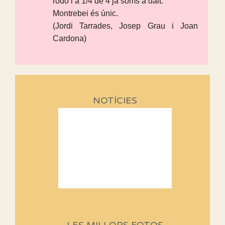
rodò i a 1/4 de 4 ja soms a dalt.
Montrebei és únic.
(Jordi Tarrades, Josep Grau i Joan
Cardona)
NOTÍCIES
Sortides Centpeus 2026 (1a
part)
Aquí teniu la primera part de la