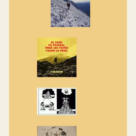
cosa hem de fer...
Els Centpeus signen el
Manifest a favor dels Camins
Vells
Si ets una entitat o associació
adhereix-te al manifest!
Rebem un diploma dels
Amics de Sant Aniol d'Aguja
Els Centpeus estem implicats
amb la recuperació del refugi i
de l'entorn de Sant Aniol