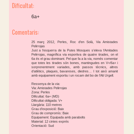
Dificultat:
6a+
Comentaris:
25 març 2012, Perles, Roc d'en Solà, Via Amistades
Pelirrojas
Just a l’esquerra de la Putes Mosques s’eleva l’Amitades
Pelirrojas, magnífica via esportiva de quatre tirades, on el
6a és el grau dominant. Pel que fa a la via, només comentar
que totes les tirades són bones, mantingudes en V+/6a+ i
sorprenentment variades, amb passos tècnics, altres
d’atlètics, plaques, bavareses, diedres… I tot això amanit
amb equipament esportiu i un rocam del bo de l’Alt Urgell.
Ressenya de la via:
Via: Amistades Pelirrojas
Zona: Perles
Dificultat: 6a+ (MD)
Dificultat obligada: V+
Llargària: 110 metres
Grau d’exposició: Baix
Grau de compromís: Baix
Equipament: Equipada amb parabolts
Material: 12 cintes exprés
Orientació: Sud