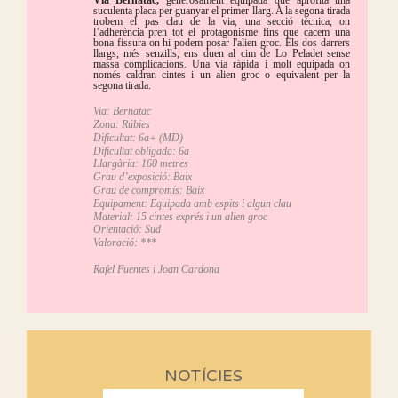
suculenta placa per guanyar el primer llarg. A la segona tirada
trobem el pas clau de la via, una secció tècnica, on
l’adherència pren tot el protagonisme fins que cacem una
bona fissura on hi podem posar l'alien groc. Els dos darrers
llargs, més senzills, ens duen al cim de Lo Peladet sense
massa complicacions. Una via ràpida i molt equipada on
només caldran cintes i un alien groc o equivalent per la
segona tirada.
Via: Bernatac
Zona: Rúbies
Dificultat: 6a+ (MD)
Dificultat obligada: 6a
Llargària: 160 metres
Grau d’exposició: Baix
Grau de compromís: Baix
Equipament: Equipada amb espits i algun clau
Material: 15 cintes exprés i un alien groc
Orientació: Sud
Valoració: ***
Rafel Fuentes i Joan Cardona
NOTÍCIES