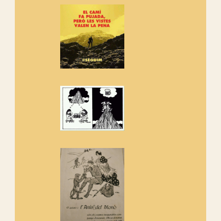
Si ets una entitat o associació
adhereix-te al manifest!
Rebem un diploma dels
Amics de Sant Aniol d'Aguja
Els Centpeus estem implicats
amb la recuperació del refugi i
de l'entorn de Sant Aniol