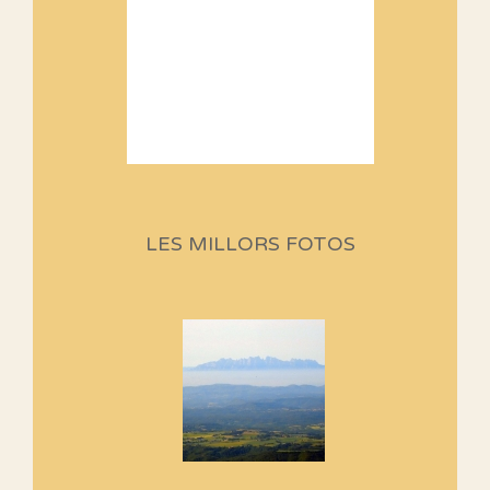
Sortides Centpeus 2026 (1a
part)
Aquí teniu la primera part de la
LES MILLORS FOTOS
programació d'aquest any
Marmotes de biblioteca
Si no podem caminar, alguna
cosa hem de fer...
Els Centpeus signen el
Manifest a favor dels Camins
Vells