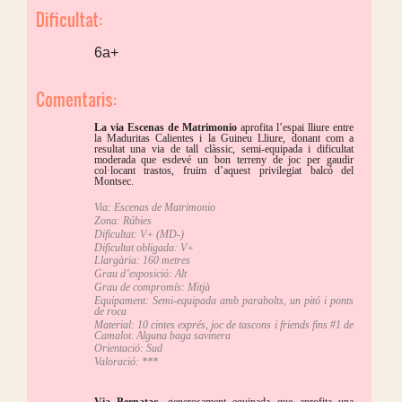
Dificultat:
6a+
Comentaris:
La via Escenas de Matrimonio
aprofita l’espai lliure entre
la Maduritas Calientes i la Guineu Lliure, donant com a
resultat una via de tall clàssic, semi-equipada i dificultat
moderada que esdevé un bon terreny de joc per gaudir
col·locant trastos, fruim d’aquest privilegiat balcó del
Montsec.
Via: Escenas de Matrimonio
Zona: Rúbies
Dificultat: V+ (MD-)
Dificultat obligada: V+
Llargària: 160 metres
Grau d’exposició: Alt
Grau de compromís: Mitjà
Equipament: Semi-equipada amb parabolts, un pitó i ponts
de roca
Material: 10 cintes exprés, joc de tascons i friends fins #1 de
Camalot. Alguna baga savinera
Orientació: Sud
Valoració: ***
Via Bernatac,
generosament equipada que aprofita una