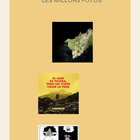
LES MILLORS FOTOS
programació d'aquest any
Marmotes de biblioteca
Si no podem caminar, alguna
cosa hem de fer...
Els Centpeus signen el
Manifest a favor dels Camins
Vells
Si ets una entitat o associació
adhereix-te al manifest!
Rebem un diploma dels
Amics de Sant Aniol d'Aguja
Els Centpeus estem implicats
amb la recuperació del refugi i
de l'entorn de Sant Aniol