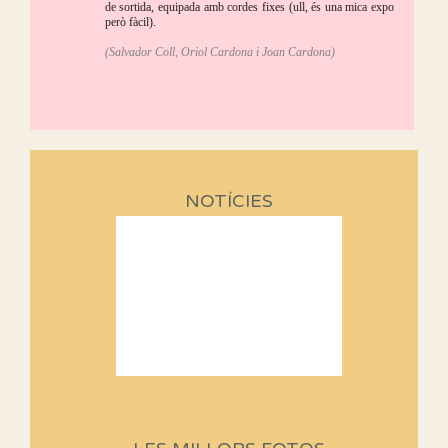
de sortida, equipada amb cordes fixes (ull, és una mica expo
però fàcil).
(Salvador Coll, Oriol Cardona i Joan Cardona)
NOTÍCIES
Sortides Centpeus 2026 (1a
part)
Aquí teniu la primera part de la