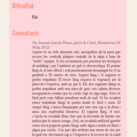
Dificultat:
6a
Comentaris:
Via Antonio Garcia Picazo, paret de l’Aeri, Montserrat (26
Maig 2012)
Aquest és un dels itineraris més assequibles de la paret que
recorre les verticals plaques centrals de la tàpia a base de
“artifo” equipat. Jo ho recomanaria per practicar les tècniques
de pedaleig i per l’ambient en què es desenvolupa. El primer
llarg és el més dificil i està practicamenmt desaquipat tre d’un
parabolt a 30 metres de terra. Aquest llarg i el següent es
poden empalmar. El tercer llarg esquiva la vegetació per la
placa de l’esquerra, amb un pas fi. Els dos següents llargs es
poden empalmar amb una mica de gest: ens saltem diverses
assegurances evitant que la corda vagi en ziga-zaga. Això és
fàcil però com fallem prendrem molt de mal. Si ho escalem
sense empalmar llargs la quarta tirada és fàcil i curta. El
cinquè llarg s’inicia flanquejant per una vira cap a la dreta i
ataca una esplèndida bavaresa. El següent llarg, el sisè,
s’inicia en escalada lliure fins que la tricotada de burins ens
indica que és massa xungo. Així, en escalada artificial gairebé
sense treva pujarem quatre llargs amb algun sortida en lliure i
algun pas curiós. A la part alta arribem una mena de vira per
la qual ens desviarem cap a l’esquerra a la recerca de la canal