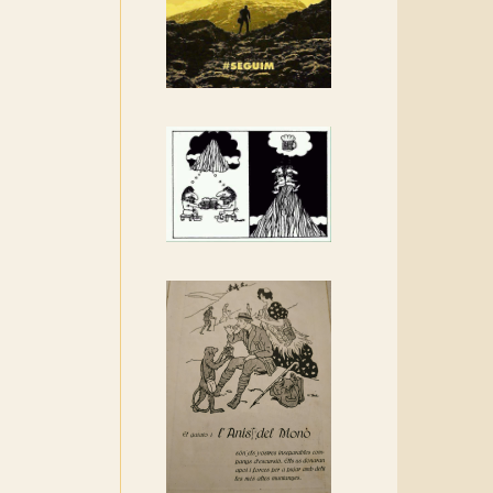
Rebem un diploma dels
Amics de Sant Aniol
d'Aguja
Els Centpeus estem
implicats amb la
recuperació del refugi i de
l'entorn de Sant Aniol