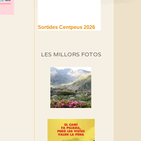
Sortides Centpeus 2026
(1a part)
Aquí teniu la primera part de
la programació d'aquest any
LES MILLORS FOTOS
Marmotes de biblioteca
Si no podem caminar,
alguna cosa hem de fer...
Els Centpeus signen el
Manifest a favor dels
Camins Vells
Si ets una entitat o
associació adhereix-te al
manifest!