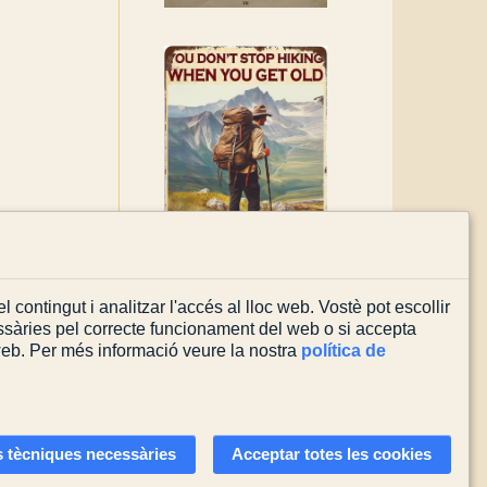
l contingut i analitzar l'accés al lloc web. Vostè pot escollir
sàries pel correcte funcionament del web o si accepta
 web. Per més informació veure la nostra
política de
Actualitzada el
08/08/2026
 tècniques necessàries
Acceptar totes les cookies