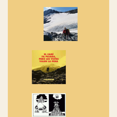
Marmotes de biblioteca
Si no podem caminar, alguna
cosa hem de fer...
Els Centpeus signen el
Manifest a favor dels Camins
Vells
Si ets una entitat o associació
adhereix-te al manifest!
Rebem un diploma dels
Amics de Sant Aniol d'Aguja
Els Centpeus estem implicats
amb la recuperació del refugi i
de l'entorn de Sant Aniol