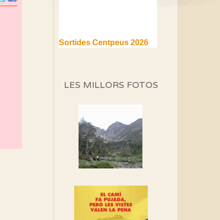
Sortides Centpeus 2026
(1a part)
Aquí teniu la primera part de
la programació d'aquest any
LES MILLORS FOTOS
Marmotes de biblioteca
Si no podem caminar,
alguna cosa hem de fer...
Els Centpeus signen el
Manifest a favor dels
Camins Vells
Si ets una entitat o
associació adhereix-te al
manifest!