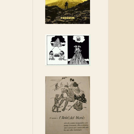
Rebem un diploma dels
Amics de Sant Aniol
d'Aguja
Els Centpeus estem
implicats amb la
recuperació del refugi i de
l'entorn de Sant Aniol