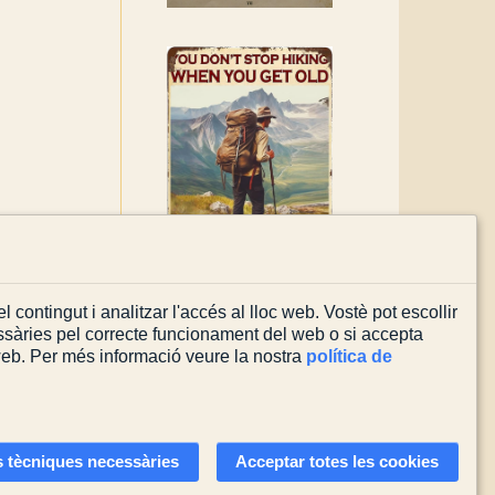
l contingut i analitzar l'accés al lloc web. Vostè pot escollir
sàries pel correcte funcionament del web o si accepta
 web. Per més informació veure la nostra
política de
Actualitzada el
03/08/2026
 tècniques necessàries
Acceptar totes les cookies