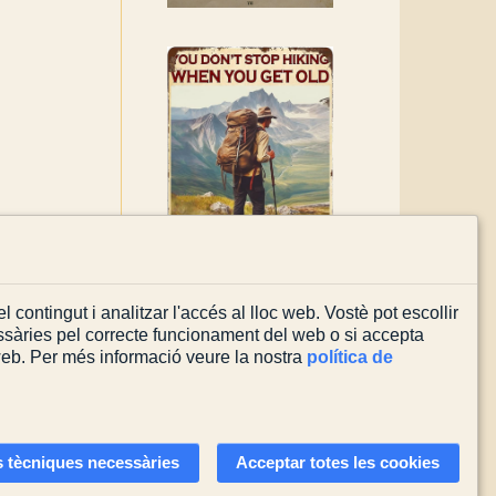
l contingut i analitzar l'accés al lloc web. Vostè pot escollir
sàries pel correcte funcionament del web o si accepta
 web. Per més informació veure la nostra
política de
Actualitzada el
03/08/2026
 tècniques necessàries
Acceptar totes les cookies