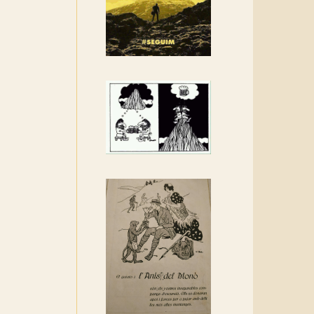
Rebem un diploma dels
Amics de Sant Aniol
d'Aguja
Els Centpeus estem
implicats amb la
recuperació del refugi i de
l'entorn de Sant Aniol