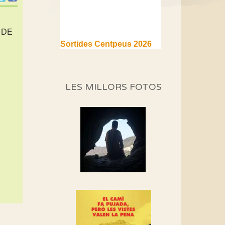
 DE
Sortides Centpeus 2026
(1a part)
Aquí teniu la primera part de
la programació d'aquest any
LES MILLORS FOTOS
Marmotes de biblioteca
Si no podem caminar,
alguna cosa hem de fer...
Els Centpeus signen el
Manifest a favor dels
Camins Vells
Si ets una entitat o
associació adhereix-te al
manifest!