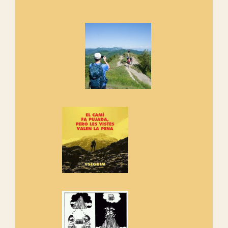
Marmotes de biblioteca
Si no podem caminar, alguna
cosa hem de fer...
Els Centpeus signen el
Manifest a favor dels Camins
Vells
Si ets una entitat o associació
adhereix-te al manifest!
Rebem un diploma dels
Amics de Sant Aniol d'Aguja
Els Centpeus estem implicats
amb la recuperació del refugi i
de l'entorn de Sant Aniol