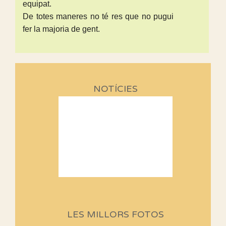
equipat.
De totes maneres no té res que no pugui
fer la majoria de gent.
NOTÍCIES
Sortides Centpeus 2026 (1a
part)
Aquí teniu la primera part de la
LES MILLORS FOTOS
programació d'aquest any