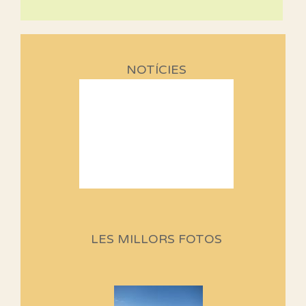
NOTÍCIES
Sortides Centpeus 2026 (1a
part)
Aquí teniu la primera part de la
LES MILLORS FOTOS
programació d'aquest any
Marmotes de biblioteca
Si no podem caminar, alguna