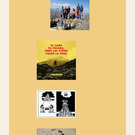
cosa hem de fer...
Els Centpeus signen el
Manifest a favor dels Camins
Vells
Si ets una entitat o associació
adhereix-te al manifest!
Rebem un diploma dels
Amics de Sant Aniol d'Aguja
Els Centpeus estem implicats
amb la recuperació del refugi i
de l'entorn de Sant Aniol