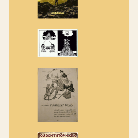
Rebem un diploma dels
Amics de Sant Aniol d'Aguja
Els Centpeus estem implicats
amb la recuperació del refugi i
de l'entorn de Sant Aniol