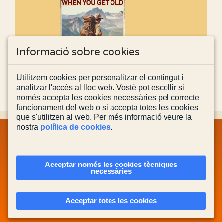
Informació sobre cookies
Utilitzem cookies per personalitzar el contingut i
analitzar l'accés al lloc web. Vostè pot escollir si
només accepta les cookies necessàries pel correcte
funcionament del web o si accepta totes les cookies
que s'utilitzen al web. Per més informació veure la
nostra
política de cookies
.
MAPA WEB
INFORMACIÓ LEGAL
POLÍTICA PRIVACITAT
POLÍTICA DE COOKIES
CONTACTA'NS
Acceptar només les cookies tècniques
necessàries
Actualitzada el
03/08/2026
Acceptar totes les cookies