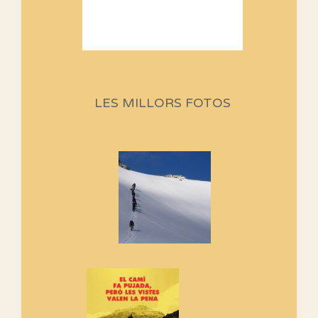
Sortides Centpeus 2026 (1a
part)
Aquí teniu la primera part de la
LES MILLORS FOTOS
programació d'aquest any
Marmotes de biblioteca
Si no podem caminar, alguna
cosa hem de fer...
Els Centpeus signen el
Manifest a favor dels Camins
Vells
Si ets una entitat o associació
adhereix-te al manifest!