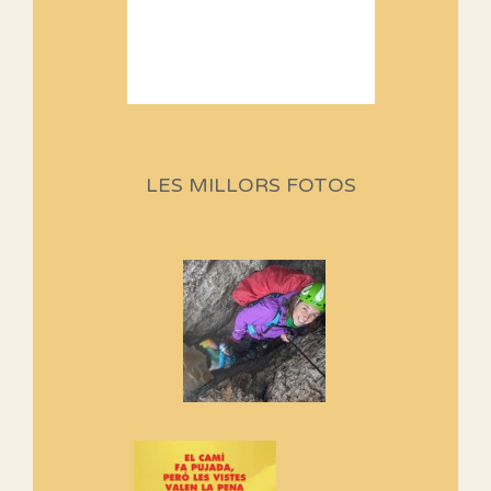
Sortides Centpeus 2026 (1a
part)
Aquí teniu la primera part de la
LES MILLORS FOTOS
programació d'aquest any
Marmotes de biblioteca
Si no podem caminar, alguna
cosa hem de fer...
Els Centpeus signen el
Manifest a favor dels Camins
Vells
Si ets una entitat o associació
adhereix-te al manifest!