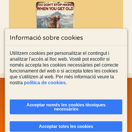
Informació sobre cookies
Utilitzem cookies per personalitzar el contingut i
analitzar l'accés al lloc web. Vostè pot escollir si
només accepta les cookies necessàries pel correcte
funcionament del web o si accepta totes les cookies
que s'utilitzen al web. Per més informació veure la
nostra
política de cookies
.
MAPA WEB
INFORMACIÓ LEGAL
POLÍTICA PRIVACITAT
POLÍTICA DE COOKIES
CONTACTA'NS
Acceptar només les cookies tècniques
necessàries
Actualitzada el
03/08/2026
Acceptar totes les cookies