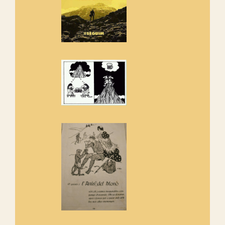
Rebem un diploma dels
Amics de Sant Aniol d'Aguja
Els Centpeus estem implicats
amb la recuperació del refugi i
de l'entorn de Sant Aniol