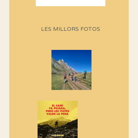
Sortides Centpeus 2026 (1a
part)
Aquí teniu la primera part de la
LES MILLORS FOTOS
programació d'aquest any
Marmotes de biblioteca
Si no podem caminar, alguna
cosa hem de fer...
Els Centpeus signen el
Manifest a favor dels Camins
Vells
Si ets una entitat o associació
adhereix-te al manifest!
Rebem un diploma dels
Amics de Sant Aniol d'Aguja
Els Centpeus estem implicats