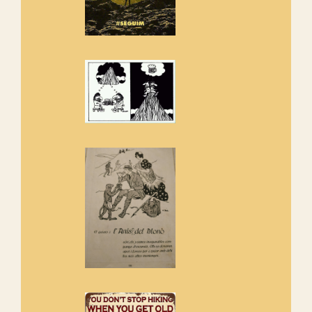
Amics de Sant Aniol d'Aguja
Els Centpeus estem implicats
amb la recuperació del refugi i
de l'entorn de Sant Aniol