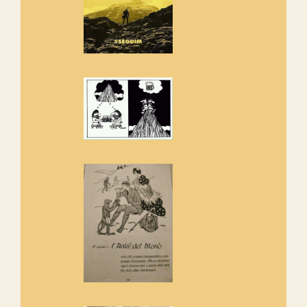
Rebem un diploma dels
Amics de Sant Aniol d'Aguja
Els Centpeus estem implicats
amb la recuperació del refugi i
de l'entorn de Sant Aniol