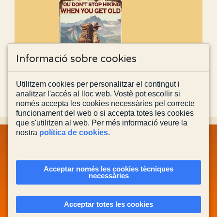
Informació sobre cookies
Utilitzem cookies per personalitzar el contingut i
analitzar l'accés al lloc web. Vostè pot escollir si
només accepta les cookies necessàries pel correcte
funcionament del web o si accepta totes les cookies
que s'utilitzen al web. Per més informació veure la
nostra
política de cookies
.
MAPA WEB
INFORMACIÓ LEGAL
POLÍTICA PRIVACITAT
POLÍTICA DE COOKIES
CONTACTA'NS
Acceptar només les cookies tècniques
necessàries
Actualitzada el
03/08/2026
Acceptar totes les cookies