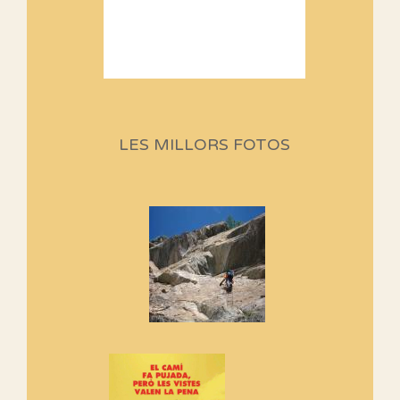
Sortides Centpeus 2026 (1a
part)
Aquí teniu la primera part de la
LES MILLORS FOTOS
programació d'aquest any
Marmotes de biblioteca
Si no podem caminar, alguna
cosa hem de fer...
Els Centpeus signen el
Manifest a favor dels Camins
Vells
Si ets una entitat o associació
adhereix-te al manifest!