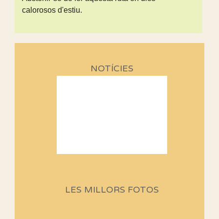
calorosos d'estiu.
NOTÍCIES
Sortides Centpeus 2026 (1a
part)
Aquí teniu la primera part de la
LES MILLORS FOTOS
programació d'aquest any