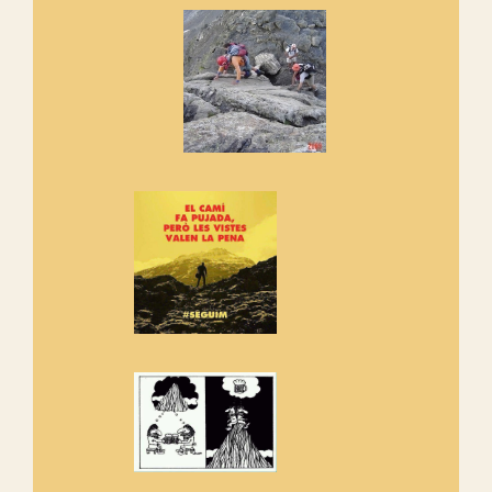
Marmotes de biblioteca
Si no podem caminar, alguna
cosa hem de fer...
Els Centpeus signen el
Manifest a favor dels Camins
Vells
Si ets una entitat o associació
adhereix-te al manifest!
Rebem un diploma dels
Amics de Sant Aniol d'Aguja
Els Centpeus estem implicats
amb la recuperació del refugi i
de l'entorn de Sant Aniol