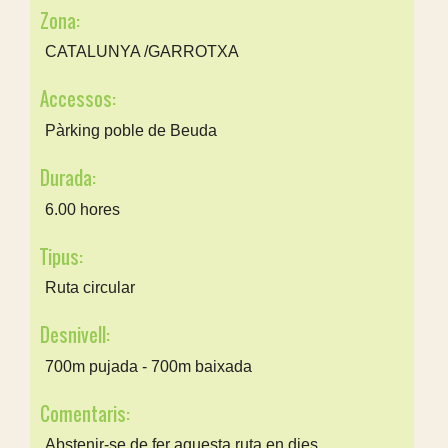
Zona:
CATALUNYA /GARROTXA
Accessos:
Pàrking poble de Beuda
Durada:
6.00 hores
Tipus:
Ruta circular
Desnivell:
700m pujada - 700m baixada
Comentaris:
Abstenir-se de fer aquesta ruta en dies