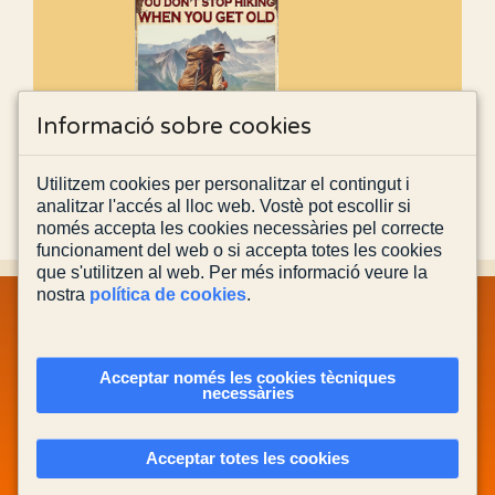
Informació sobre cookies
Utilitzem cookies per personalitzar el contingut i
analitzar l'accés al lloc web. Vostè pot escollir si
només accepta les cookies necessàries pel correcte
funcionament del web o si accepta totes les cookies
que s'utilitzen al web. Per més informació veure la
nostra
política de cookies
.
MAPA WEB
INFORMACIÓ LEGAL
POLÍTICA PRIVACITAT
POLÍTICA DE COOKIES
CONTACTA'NS
Acceptar només les cookies tècniques
necessàries
Actualitzada el
03/08/2026
Acceptar totes les cookies