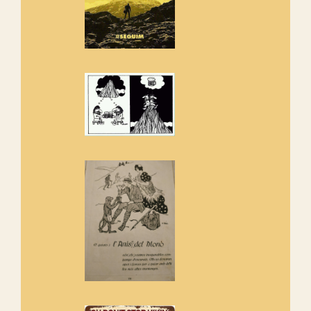
Rebem un diploma dels
Amics de Sant Aniol d'Aguja
Els Centpeus estem implicats
amb la recuperació del refugi i
de l'entorn de Sant Aniol