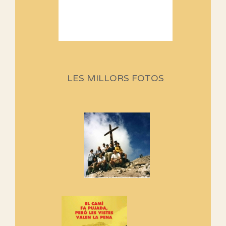
Sortides Centpeus 2026 (1a
part)
Aquí teniu la primera part de la
LES MILLORS FOTOS
programació d'aquest any
Marmotes de biblioteca
Si no podem caminar, alguna
cosa hem de fer...
Els Centpeus signen el
Manifest a favor dels Camins
Vells
Si ets una entitat o associació
adhereix-te al manifest!