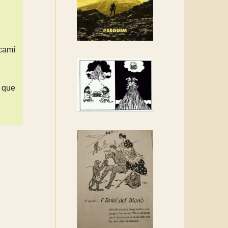
Rebem un diploma dels
Amics de Sant Aniol
d'Aguja
Els Centpeus estem
 camí
implicats amb la
recuperació del refugi i de
l'entorn de Sant Aniol
s que