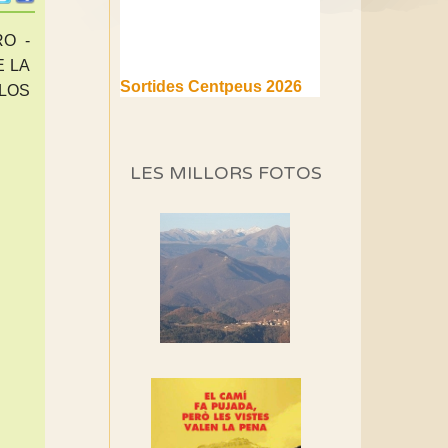
O -
E LA
Sortides Centpeus 2026
 LOS
(1a part)
Aquí teniu la primera part de
la programació d'aquest any
LES MILLORS FOTOS
Marmotes de biblioteca
Si no podem caminar,
alguna cosa hem de fer...
Els Centpeus signen el
Manifest a favor dels
Camins Vells
Si ets una entitat o
associació adhereix-te al
manifest!