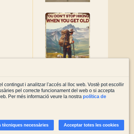
l contingut i analitzar l'accés al lloc web. Vostè pot escollir
sàries pel correcte funcionament del web o si accepta
 web. Per més informació veure la nostra
política de
Actualitzada el
08/08/2026
 tècniques necessàries
Acceptar totes les cookies