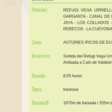
Itinerari:
REFUGI VEGA URRIEL
GARGANTA - CANAL DE 
JAYA - LOS COLLADOS 
REBECOS - LA CUEVONA 
Zona:
ASTÚRIES /PICOS DE E
Accessos:
Sortida del Refugi Vega Urri
Arribada a Caín de Valdeón
Durada:
8.55 hores
Tipus:
travessa
Desnivell:
1870m de baixada i 355m 