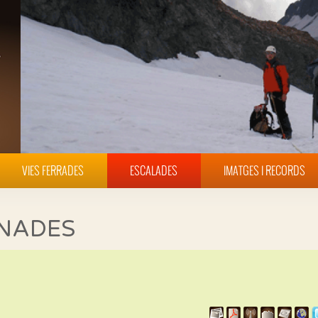
VIES FERRADES
ESCALADES
IMATGES I RECORDS
INADES