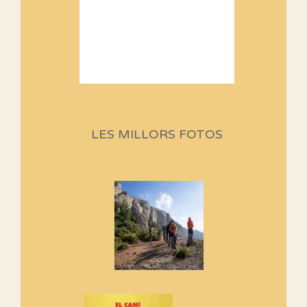
Sortides Centpeus 2026 (1a
part)
Aquí teniu la primera part de la
LES MILLORS FOTOS
programació d'aquest any
Marmotes de biblioteca
Si no podem caminar, alguna
cosa hem de fer...
Els Centpeus signen el
Manifest a favor dels Camins
Vells
Si ets una entitat o associació