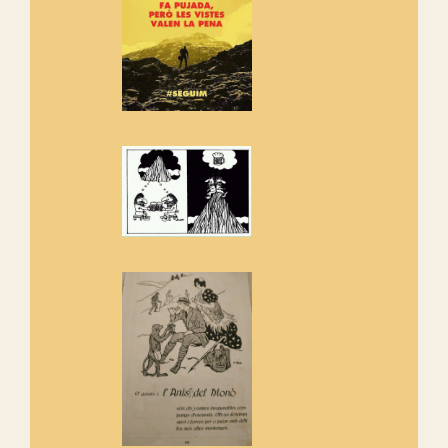
adhereix-te al manifest!
Rebem un diploma dels
Amics de Sant Aniol d'Aguja
Els Centpeus estem implicats
amb la recuperació del refugi i
de l'entorn de Sant Aniol