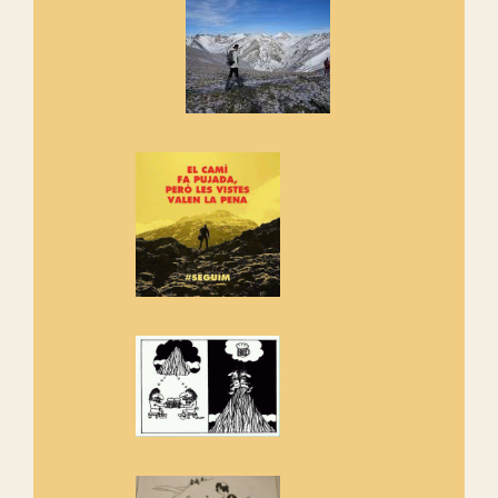
cosa hem de fer...
Els Centpeus signen el
Manifest a favor dels Camins
Vells
Si ets una entitat o associació
adhereix-te al manifest!
Rebem un diploma dels
Amics de Sant Aniol d'Aguja
Els Centpeus estem implicats
amb la recuperació del refugi i
de l'entorn de Sant Aniol