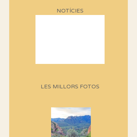
NOTÍCIES
Sortides Centpeus 2026 (1a
part)
Aquí teniu la primera part de la
LES MILLORS FOTOS
programació d'aquest any
Marmotes de biblioteca
Si no podem caminar, alguna
cosa hem de fer...
Els Centpeus signen el