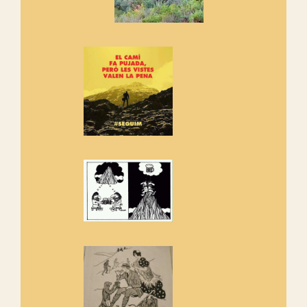
Manifest a favor dels Camins
Vells
Si ets una entitat o associació
adhereix-te al manifest!
Rebem un diploma dels
Amics de Sant Aniol d'Aguja
Els Centpeus estem implicats
amb la recuperació del refugi i
de l'entorn de Sant Aniol