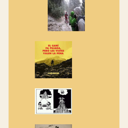
cosa hem de fer...
Els Centpeus signen el
Manifest a favor dels Camins
Vells
Si ets una entitat o associació
adhereix-te al manifest!
Rebem un diploma dels
Amics de Sant Aniol d'Aguja
Els Centpeus estem implicats
amb la recuperació del refugi i
de l'entorn de Sant Aniol