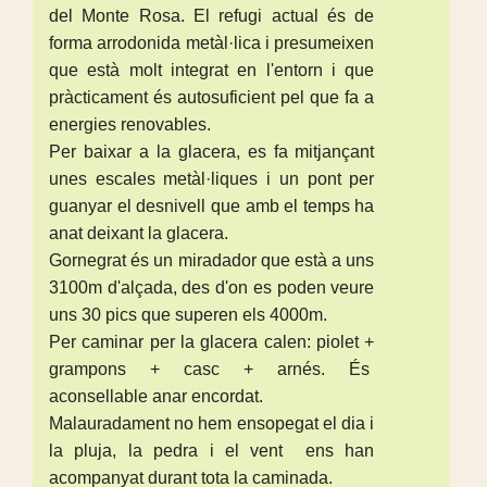
del Monte Rosa. El refugi actual és de
forma arrodonida metàl·lica i presumeixen
que està molt integrat en l'entorn i que
pràcticament és autosuficient pel que fa a
energies renovables.
Per baixar a la glacera, es fa mitjançant
unes escales metàl·liques i un pont per
guanyar el desnivell que amb el temps ha
anat deixant la glacera.
Gornegrat és un miradador que està a uns
3100m d'alçada, des d'on es poden veure
uns 30 pics que superen els 4000m.
Per caminar per la glacera calen: piolet +
grampons + casc + arnés. És
aconsellable anar encordat.
Malauradament no hem ensopegat el dia i
la pluja, la pedra i el vent ens han
acompanyat durant tota la caminada.