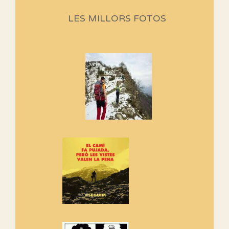
part)
Aquí teniu la primera part de la
LES MILLORS FOTOS
programació d'aquest any
Marmotes de biblioteca
Si no podem caminar, alguna
cosa hem de fer...
Els Centpeus signen el
Manifest a favor dels Camins
Vells
Si ets una entitat o associació
adhereix-te al manifest!
Rebem un diploma dels
Amics de Sant Aniol d'Aguja
Els Centpeus estem implicats
amb la recuperació del refugi i
de l'entorn de Sant Aniol