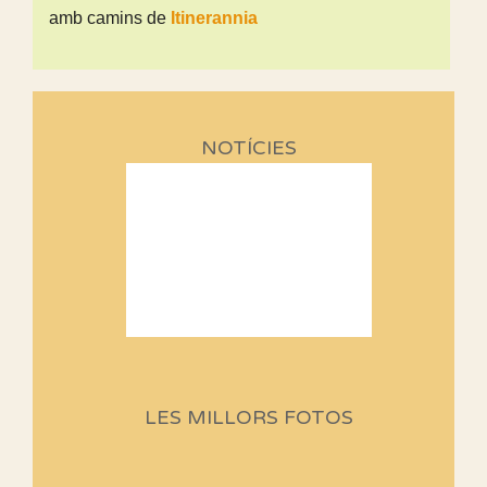
amb camins de
Itinerannia
NOTÍCIES
Sortides Centpeus 2026 (1a
part)
Aquí teniu la primera part de la
LES MILLORS FOTOS
programació d'aquest any
Marmotes de biblioteca