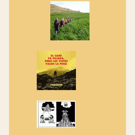
Si no podem caminar, alguna
cosa hem de fer...
Els Centpeus signen el
Manifest a favor dels Camins
Vells
Si ets una entitat o associació
adhereix-te al manifest!
Rebem un diploma dels
Amics de Sant Aniol d'Aguja
Els Centpeus estem implicats
amb la recuperació del refugi i
de l'entorn de Sant Aniol