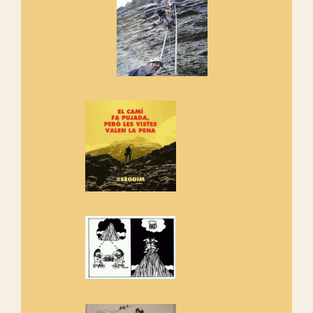
cosa hem de fer...
Els Centpeus signen el
Manifest a favor dels Camins
Vells
Si ets una entitat o associació
adhereix-te al manifest!
Rebem un diploma dels
Amics de Sant Aniol d'Aguja
Els Centpeus estem implicats
amb la recuperació del refugi i
de l'entorn de Sant Aniol