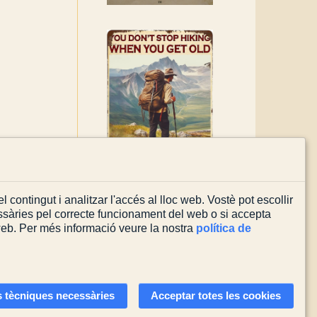
l contingut i analitzar l'accés al lloc web. Vostè pot escollir
sàries pel correcte funcionament del web o si accepta
 web. Per més informació veure la nostra
política de
Actualitzada el
03/08/2026
 tècniques necessàries
Acceptar totes les cookies