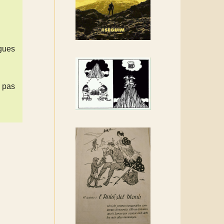
Rebem un diploma dels
Amics de Sant Aniol
d'Aguja
Els Centpeus estem
gues
implicats amb la
recuperació del refugi i de
l'entorn de Sant Aniol
 pas