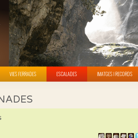
VIES FERRADES
ESCALADES
IMATGES I RECORDS
INADES
s