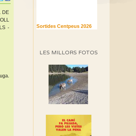
L DE
COLL
Sortides Centpeus 2026
LS -
(1a part)
Aquí teniu la primera part de
la programació d'aquest any
LES MILLORS FOTOS
Marmotes de biblioteca
Si no podem caminar,
alguna cosa hem de fer...
uga.
Els Centpeus signen el
Manifest a favor dels
Camins Vells
Si ets una entitat o
associació adhereix-te al
manifest!