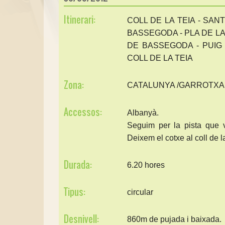
Itinerari:
COLL DE LA TEIA - SAN
BASSEGODA - PLA DE LA 
DE BASSEGODA - PUIG 
COLL DE LA TEIA
Zona:
CATALUNYA /GARROTXA
Accessos:
Albanyà.
Seguim per la pista que 
Deixem el cotxe al coll de 
Durada:
6.20 hores
Tipus:
circular
Desnivell:
860m de pujada i baixada.