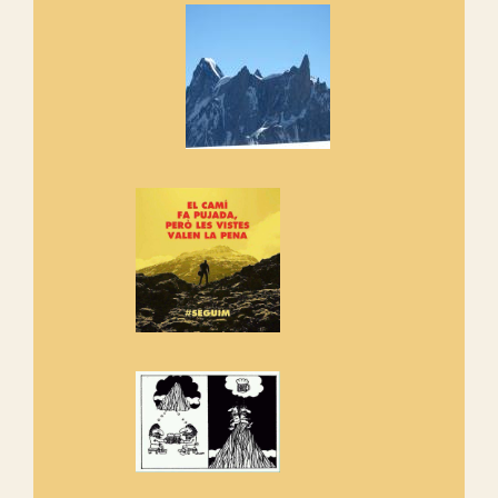
Si no podem caminar, alguna
cosa hem de fer...
Els Centpeus signen el
Manifest a favor dels Camins
Vells
Si ets una entitat o associació
adhereix-te al manifest!
Rebem un diploma dels
Amics de Sant Aniol d'Aguja
Els Centpeus estem implicats
amb la recuperació del refugi i
de l'entorn de Sant Aniol