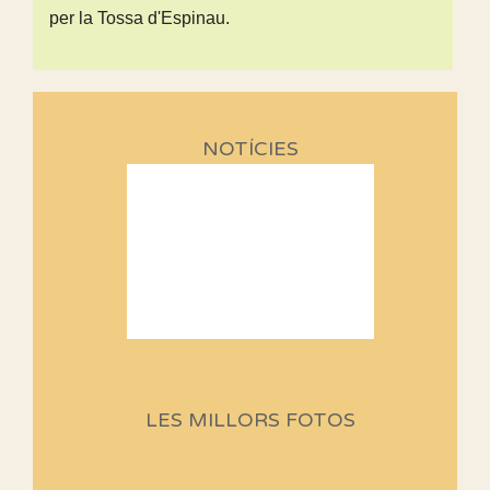
per la Tossa d'Espinau.
NOTÍCIES
Sortides Centpeus 2026 (1a
part)
Aquí teniu la primera part de la
LES MILLORS FOTOS
programació d'aquest any
Marmotes de biblioteca