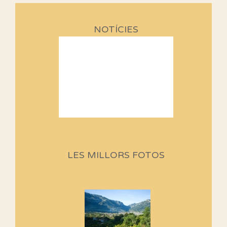
NOTÍCIES
Sortides Centpeus 2026 (1a
part)
Aquí teniu la primera part de la
LES MILLORS FOTOS
programació d'aquest any
Marmotes de biblioteca
Si no podem caminar, alguna
cosa hem de fer...