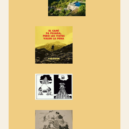
Els Centpeus signen el
Manifest a favor dels Camins
Vells
Si ets una entitat o associació
adhereix-te al manifest!
Rebem un diploma dels
Amics de Sant Aniol d'Aguja
Els Centpeus estem implicats
amb la recuperació del refugi i
de l'entorn de Sant Aniol