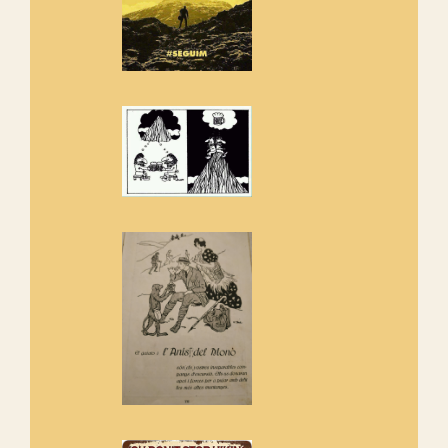
Rebem un diploma dels
Amics de Sant Aniol d'Aguja
Els Centpeus estem implicats
amb la recuperació del refugi i
de l'entorn de Sant Aniol