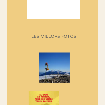
Sortides Centpeus 2026 (1a
part)
Aquí teniu la primera part de la
LES MILLORS FOTOS
programació d'aquest any
Marmotes de biblioteca
Si no podem caminar, alguna
cosa hem de fer...
Els Centpeus signen el
Manifest a favor dels Camins
Vells
Si ets una entitat o associació
adhereix-te al manifest!