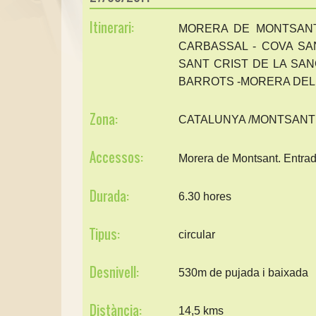
Itinerari:
MORERA DE MONTSANT
CARBASSAL - COVA SA
SANT CRIST DE LA SAN
BARROTS -MORERA DE
Zona:
CATALUNYA /MONTSANT
Accessos:
Morera de Montsant. Entrad
Durada:
6.30 hores
Tipus:
circular
Desnivell:
530m de pujada i baixada
Distància:
14,5 kms