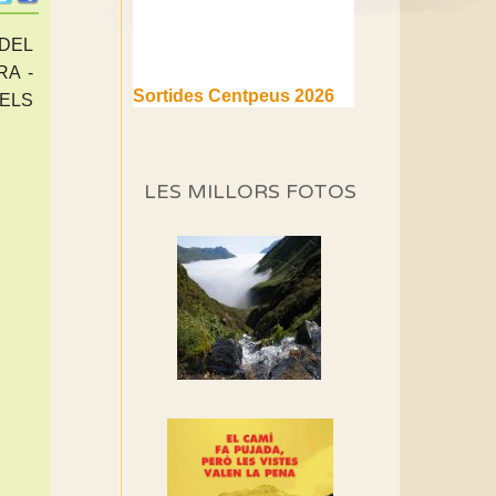
DEL
A -
Sortides Centpeus 2026
DELS
(1a part)
Aquí teniu la primera part de
la programació d'aquest any
LES MILLORS FOTOS
Marmotes de biblioteca
Si no podem caminar,
alguna cosa hem de fer...
Els Centpeus signen el
Manifest a favor dels
Camins Vells
Si ets una entitat o
associació adhereix-te al
manifest!