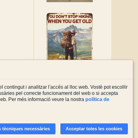
l contingut i analitzar l'accés al lloc web. Vostè pot escollir
sàries pel correcte funcionament del web o si accepta
 web. Per més informació veure la nostra
política de
Actualitzada el
03/08/2026
 tècniques necessàries
Acceptar totes les cookies