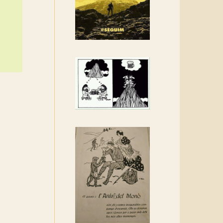
Rebem un diploma dels
Amics de Sant Aniol
d'Aguja
Els Centpeus estem
implicats amb la
recuperació del refugi i de
l'entorn de Sant Aniol