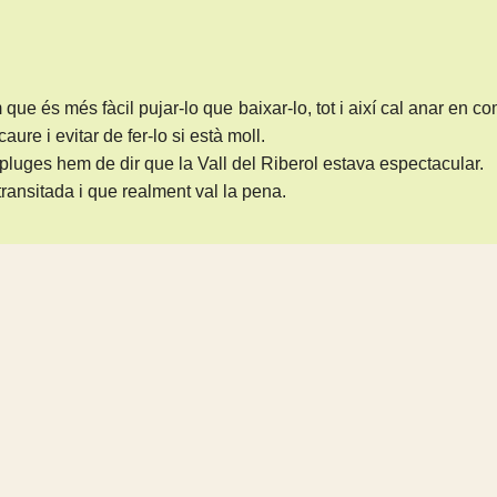
ue és més fàcil pujar-lo que baixar-lo, tot i així cal anar en c
re i evitar de fer-lo si està moll.
luges hem de dir que la Vall del Riberol estava espectacular.
ansitada i que realment val la pena.