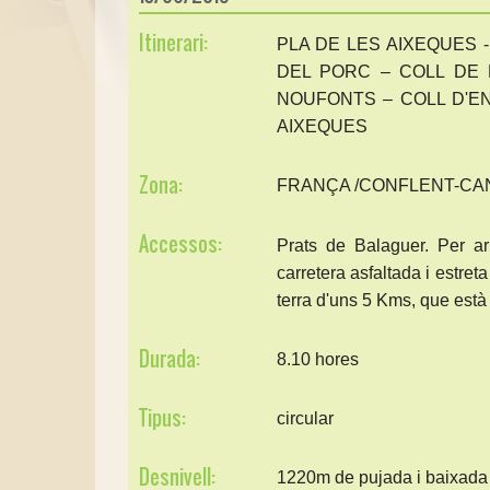
Itinerari:
PLA DE LES AIXEQUES -
DEL PORC – COLL DE 
NOUFONTS – COLL D'EN
AIXEQUES
Zona:
FRANÇA /CONFLENT-CA
Accessos:
Prats de Balaguer. Per a
carretera asfaltada i estre
terra d'uns 5 Kms, que està 
Durada:
8.10 hores
Tipus:
circular
Desnivell:
1220m de pujada i baixada