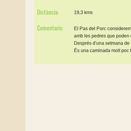
Distància:
19,3 kms
Comentaris:
El Pas del Porc considerem q
amb les pedres que poden cau
Després d'una setmana de p
És una caminada molt poc tr