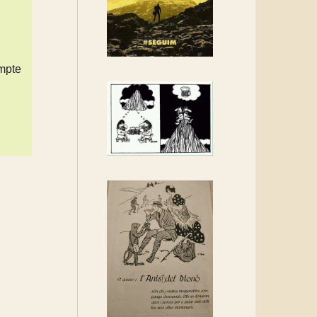
Rebem un diploma dels
Amics de Sant Aniol
d'Aguja
Els Centpeus estem
ompte
implicats amb la
recuperació del refugi i de
l'entorn de Sant Aniol