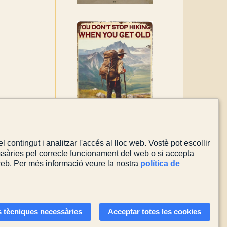
l contingut i analitzar l'accés al lloc web. Vostè pot escollir
sàries pel correcte funcionament del web o si accepta
 web. Per més informació veure la nostra
política de
Actualitzada el
03/08/2026
 tècniques necessàries
Acceptar totes les cookies