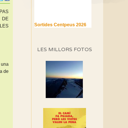
 PAS
 DE
Sortides Centpeus 2026
 LES
(1a part)
Aquí teniu la primera part de
la programació d'aquest any
LES MILLORS FOTOS
Marmotes de biblioteca
Si no podem caminar,
 una
alguna cosa hem de fer...
ta de
Els Centpeus signen el
Manifest a favor dels
Camins Vells
Si ets una entitat o
associació adhereix-te al
manifest!