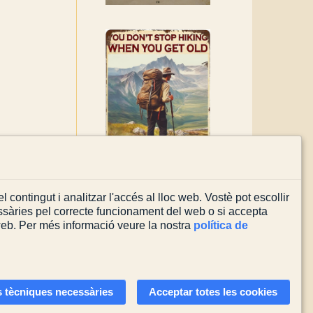
l contingut i analitzar l'accés al lloc web. Vostè pot escollir
sàries pel correcte funcionament del web o si accepta
 web. Per més informació veure la nostra
política de
Actualitzada el
03/08/2026
 tècniques necessàries
Acceptar totes les cookies