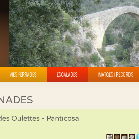
VIES FERRADES
ESCALADES
IMATGES I RECORDS
INADES
des Oulettes - Panticosa