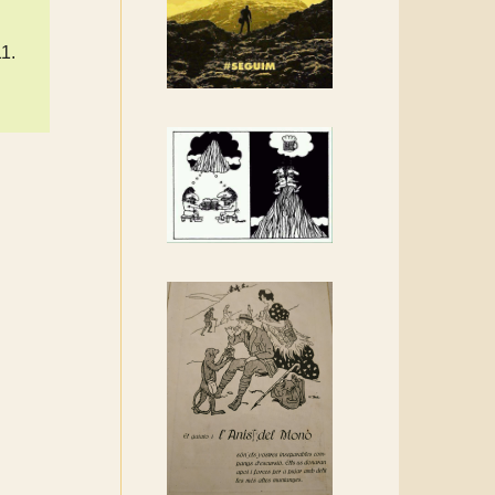
Rebem un diploma dels
Amics de Sant Aniol
1.
d'Aguja
Els Centpeus estem
implicats amb la
recuperació del refugi i de
l'entorn de Sant Aniol