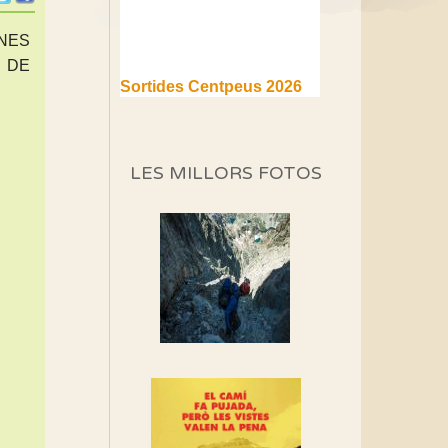
ONES
S DE
Sortides Centpeus 2026
(1a part)
Aquí teniu la primera part de
la programació d'aquest any
LES MILLORS FOTOS
Marmotes de biblioteca
Si no podem caminar,
alguna cosa hem de fer...
Els Centpeus signen el
Manifest a favor dels
Camins Vells
Si ets una entitat o
associació adhereix-te al
manifest!