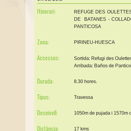
Itinerari:
REFUGE DES OULETTES 
DE BATANES - COLLAD
PANTICOSA
Zona:
PIRINEU-HUESCA
Accessos:
Sortida: Refugi des Oulette
Arribada: Baños de Pantico
Durada:
8.30 hores.
Tipus:
Travessa
Desnivell:
1050m de pujada i 1570m d
Distància:
17 kms