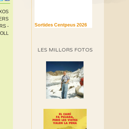
NXOS
LERS
Sortides Centpeus 2026
RS -
(1a part)
COLL
Aquí teniu la primera part de
la programació d'aquest any
LES MILLORS FOTOS
Marmotes de biblioteca
Si no podem caminar,
alguna cosa hem de fer...
Els Centpeus signen el
Manifest a favor dels
Camins Vells
Si ets una entitat o
associació adhereix-te al
manifest!