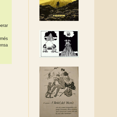
Rebem un diploma dels
Amics de Sant Aniol
d'Aguja
Els Centpeus estem
erar
implicats amb la
recuperació del refugi i de
l més
l'entorn de Sant Aniol
pensa