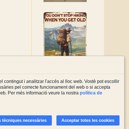
l contingut i analitzar l'accés al lloc web. Vostè pot escollir
sàries pel correcte funcionament del web o si accepta
 web. Per més informació veure la nostra
política de
Actualitzada el
08/08/2026
 tècniques necessàries
Acceptar totes les cookies