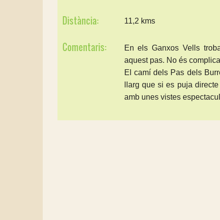
Distància:
11,2 kms
Comentaris:
En els Ganxos Vells trob
aquest pas. No és complicat
El camí dels Pas dels Burr
llarg que si es puja direc
amb unes vistes espectacul