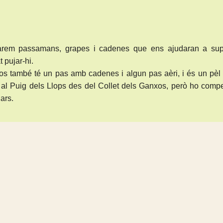
arem passamans, grapes i cadenes que ens ajudaran a sup
 pujar-hi.
os també té un pas amb cadenes i algun pas aèri, i és un pè
te al Puig dels Llops des del Collet dels Ganxos, però ho com
ars.