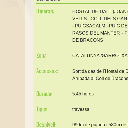
Itinerari:
HOSTAL DE DALT (JOANE
VELLS - COLL DELS GAN
- PUIGSACALM - PUIG DE
RASOS DEL MANTER - F
DE BRACONS
Zona:
CATALUNYA /GARROTXA
Accessos:
Sortida des de l'Hostal de 
Arribada al Coll de Bracons
Durada:
5.45 hores
Tipus:
travessa
Desnivell:
990m de pujada i 580m de 