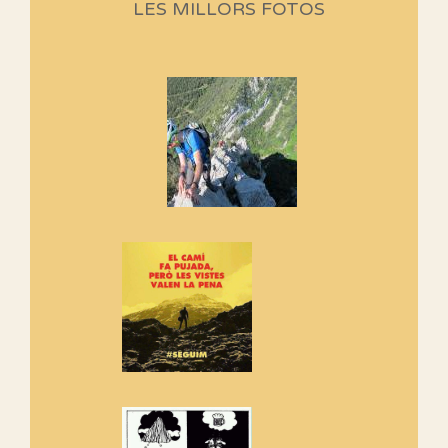
LES MILLORS FOTOS
programació d'aquest any
Marmotes de biblioteca
Si no podem caminar, alguna
cosa hem de fer...
Els Centpeus signen el
Manifest a favor dels Camins
Vells
Si ets una entitat o associació
adhereix-te al manifest!
Rebem un diploma dels
Amics de Sant Aniol d'Aguja
Els Centpeus estem implicats
amb la recuperació del refugi i
de l'entorn de Sant Aniol