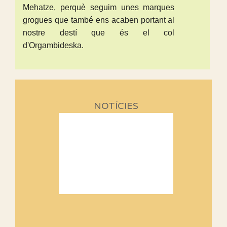
Mehatze, perquè seguim unes marques
grogues que també ens acaben portant al
nostre destí que és el col
d'Orgambideska.
NOTÍCIES
Sortides Centpeus 2026 (1a
part)
Aquí teniu la primera part de la