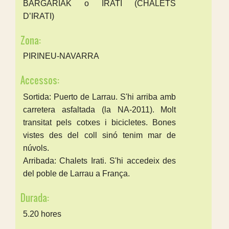
BARGARIAK o IRATI (CHALETS
D’IRATI)
Zona:
PIRINEU-NAVARRA
Accessos:
Sortida: Puerto de Larrau.
S'hi arriba amb
carretera asfaltada (la NA-2011). Molt
transitat pels cotxes i bicicletes. Bones
vistes des del coll sinó tenim mar de
núvols.
Arribada: Chalets Irati. S'hi accedeix des
del poble de Larrau a França.
Durada:
5.20 hores