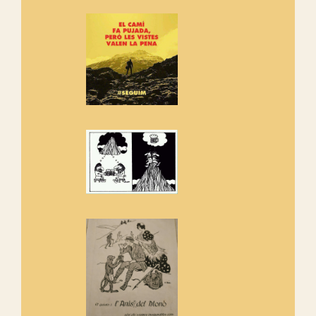
Si ets una entitat o associació
adhereix-te al manifest!
Rebem un diploma dels
Amics de Sant Aniol d'Aguja
Els Centpeus estem implicats
amb la recuperació del refugi i
de l'entorn de Sant Aniol