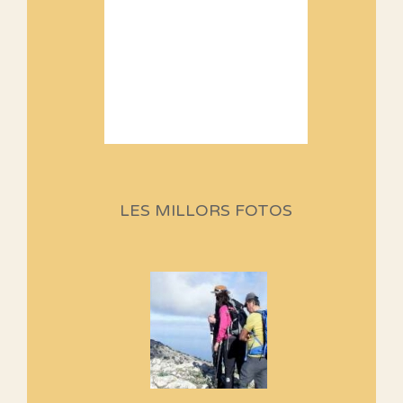
Sortides Centpeus 2026 (1a
part)
Aquí teniu la primera part de la
LES MILLORS FOTOS
programació d'aquest any
Marmotes de biblioteca
Si no podem caminar, alguna
cosa hem de fer...
Els Centpeus signen el
Manifest a favor dels Camins
Vells