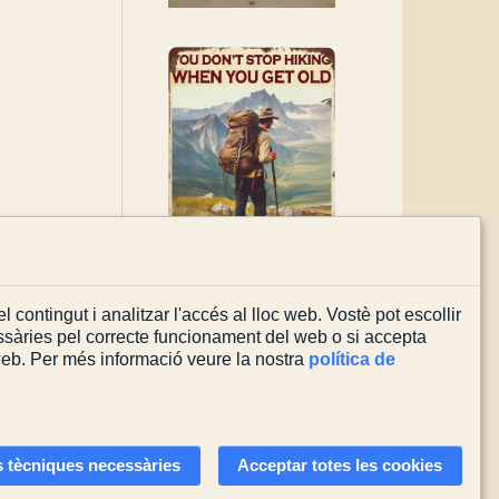
l contingut i analitzar l'accés al lloc web. Vostè pot escollir
sàries pel correcte funcionament del web o si accepta
 web. Per més informació veure la nostra
política de
Actualitzada el
03/08/2026
 tècniques necessàries
Acceptar totes les cookies