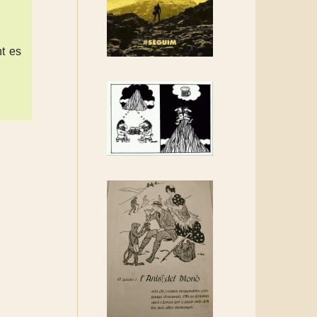
Rebem un diploma dels
Amics de Sant Aniol
d'Aguja
nt es
Els Centpeus estem
implicats amb la
recuperació del refugi i de
l'entorn de Sant Aniol