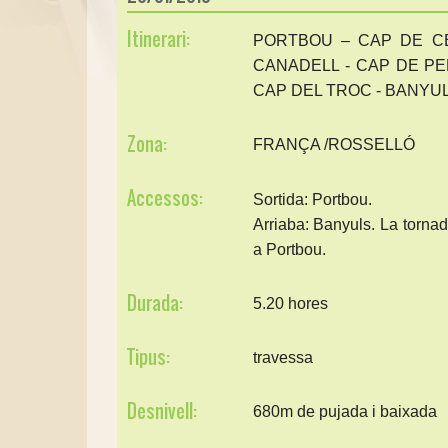
Itinerari:
PORTBOU – CAP DE CE
CANADELL - CAP DE PE
CAP DEL TROC - BANYU
Zona:
FRANÇA /ROSSELLÓ
Accessos:
Sortida: Portbou.
Arriaba: Banyuls. La torna
a Portbou.
Durada:
5.20 hores
Tipus:
travessa
Desnivell:
680m de pujada i baixada