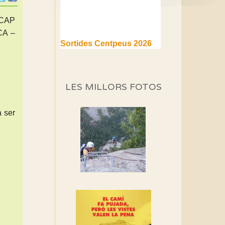
 CAP
CA –
Sortides Centpeus 2026
(1a part)
Aquí teniu la primera part de
la programació d'aquest any
LES MILLORS FOTOS
Marmotes de biblioteca
Si no podem caminar,
a ser
alguna cosa hem de fer...
Els Centpeus signen el
Manifest a favor dels
Camins Vells
Si ets una entitat o
associació adhereix-te al
manifest!