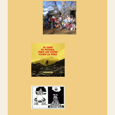
Si no podem caminar, alguna
cosa hem de fer...
Els Centpeus signen el
Manifest a favor dels Camins
Vells
Si ets una entitat o associació
adhereix-te al manifest!
Rebem un diploma dels
Amics de Sant Aniol d'Aguja
Els Centpeus estem implicats
amb la recuperació del refugi i
de l'entorn de Sant Aniol