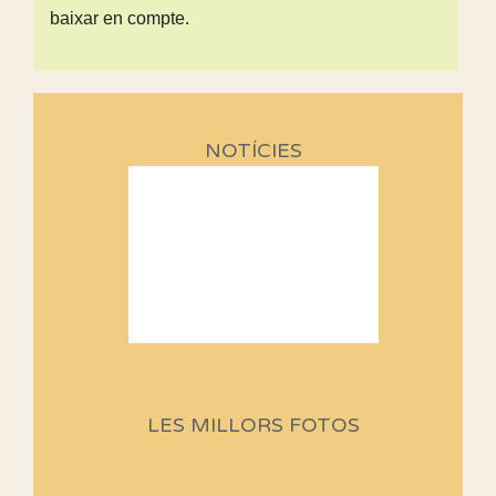
baixar en compte.
NOTÍCIES
Sortides Centpeus 2026 (1a
part)
Aquí teniu la primera part de la
LES MILLORS FOTOS
programació d'aquest any
Marmotes de biblioteca