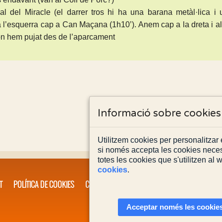
l del Miracle (el darrer tros hi ha una barana metàl·lica i 
a l’esquerra cap a Can Maçana (1h10’). Anem cap a la dreta i a
on hem pujat des de l’aparcament
Informació sobre cookies
Utilitzem cookies per personalitzar e
si només accepta les cookies neces
totes les cookies que s'utilitzen al
cookies
.
T
POLÍTICA DE COOKIES
CONTACTA'NS
Acceptar només les cookies