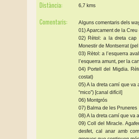
Distància:
6,7 kms
Comentaris:
Alguns comentaris dels way
01) Aparcament de la Creu
02) Rètol: a la dreta ca
Monestir de Montserrat (pe
03) Rètol: a l’esquerra av
l’esquerra amunt, per la ca
04) Portell del Migdia. Rè
costat)
05) A la dreta camí que va al
“mico”) [canal difícil]
06) Montgrós
07) Balma de les Pruneres
08) A la dreta camí que va al
09) Coll del Miracle. Agaf
desfet, cal anar amb co
grogues que continuen més 