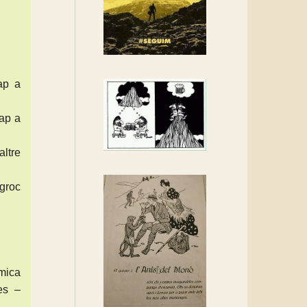
Rebem un diploma dels
Amics de Sant Aniol
d'Aguja
Els Centpeus estem
implicats amb la
ap a
recuperació del refugi i de
l'entorn de Sant Aniol
cap a
altre
 groc
 mica
es –