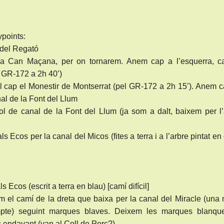
points:
 del Regató
p a Can Maçana, per on tornarem. Anem cap a l’esquerra, c
l GR-172 a 2h 40’)
all cap el Monestir de Montserrat (pel GR-172 a 2h 15’). Anem 
nal de la Font del Llum
tol de canal de la Font del Llum (ja som a dalt, baixem per l’
s Ecos per la canal del Micos (fites a terra i a l’arbre pintat en
s Ecos (escrit a terra en blau) [camí difícil]
em el camí de la dreta que baixa per la canal del Miracle (una
mpte) seguint marques blaves. Deixem les marques blanqu
endavant (van al Coll de Porc?)