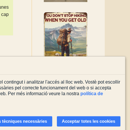
unes
l cap
l contingut i analitzar l'accés al lloc web. Vostè pot escollir
sàries pel correcte funcionament del web o si accepta
 web. Per més informació veure la nostra
política de
Actualitzada el
03/08/2026
 tècniques necessàries
Acceptar totes les cookies