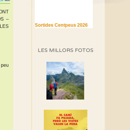
FONT
S –
Sortides Centpeus 2026
 LES
(1a part)
Aquí teniu la primera part de
la programació d'aquest any
LES MILLORS FOTOS
Marmotes de biblioteca
Si no podem caminar,
a peu
alguna cosa hem de fer...
Els Centpeus signen el
Manifest a favor dels
Camins Vells
Si ets una entitat o
associació adhereix-te al
manifest!