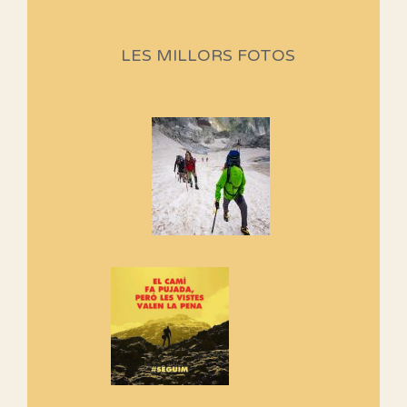
Sortides Centpeus 2026 (1a
part)
Aquí teniu la primera part de la
LES MILLORS FOTOS
programació d'aquest any
Marmotes de biblioteca
Si no podem caminar, alguna
cosa hem de fer...
Els Centpeus signen el
Manifest a favor dels Camins
Vells
Si ets una entitat o associació
adhereix-te al manifest!
Rebem un diploma dels
Amics de Sant Aniol d'Aguja
Els Centpeus estem implicats
amb la recuperació del refugi i