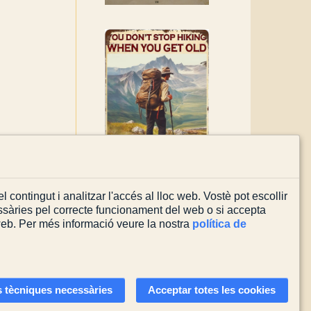
l contingut i analitzar l'accés al lloc web. Vostè pot escollir
sàries pel correcte funcionament del web o si accepta
 web. Per més informació veure la nostra
política de
Actualitzada el
08/08/2026
 tècniques necessàries
Acceptar totes les cookies