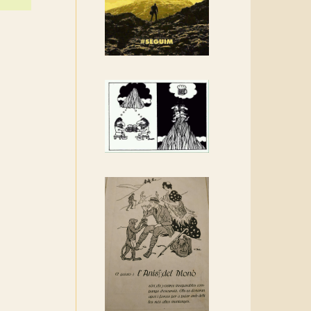
Rebem un diploma dels
Amics de Sant Aniol
d'Aguja
Els Centpeus estem
implicats amb la
recuperació del refugi i de
l'entorn de Sant Aniol