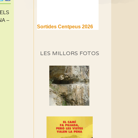
ELS
NA –
Sortides Centpeus 2026
(1a part)
Aquí teniu la primera part de
la programació d'aquest any
LES MILLORS FOTOS
Marmotes de biblioteca
Si no podem caminar,
alguna cosa hem de fer...
Els Centpeus signen el
Manifest a favor dels
Camins Vells
Si ets una entitat o
associació adhereix-te al
manifest!