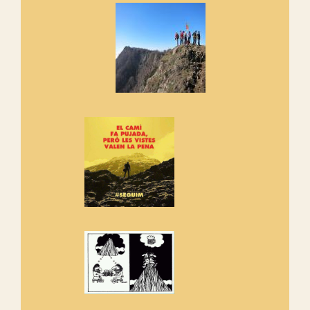
Si no podem caminar, alguna
cosa hem de fer...
Els Centpeus signen el
Manifest a favor dels Camins
Vells
Si ets una entitat o associació
adhereix-te al manifest!
Rebem un diploma dels
Amics de Sant Aniol d'Aguja
Els Centpeus estem implicats
amb la recuperació del refugi i
de l'entorn de Sant Aniol