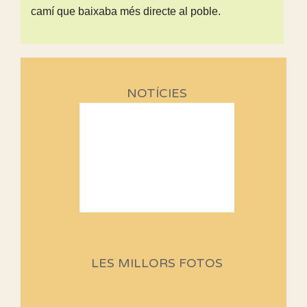
camí que baixaba més directe al poble.
NOTÍCIES
Sortides Centpeus 2026 (1a
part)
Aquí teniu la primera part de la
LES MILLORS FOTOS
programació d'aquest any
Marmotes de biblioteca