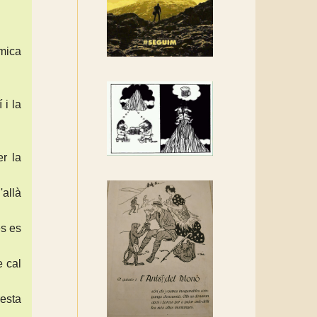
Rebem un diploma dels
Amics de Sant Aniol
d'Aguja
 mica
Els Centpeus estem
implicats amb la
recuperació del refugi i de
 i la
l'entorn de Sant Aniol
er la
'allà
es es
e cal
resta