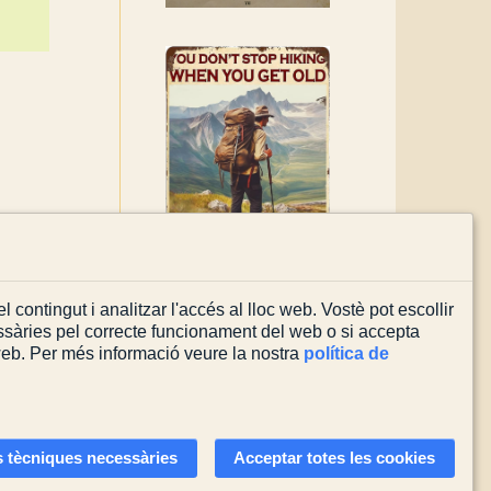
l contingut i analitzar l'accés al lloc web. Vostè pot escollir
sàries pel correcte funcionament del web o si accepta
 web. Per més informació veure la nostra
política de
Actualitzada el
03/08/2026
 tècniques necessàries
Acceptar totes les cookies