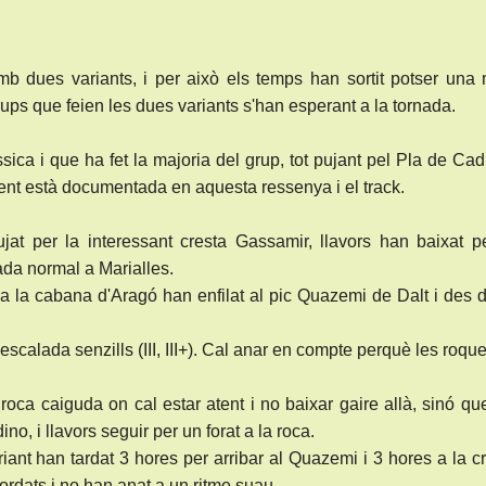
mb dues variants, i per això els temps han sortit potser una
rups que feien les dues variants s'han esperant a la tornada.
ssica i que ha fet la majoria del grup, tot pujant pel Pla de Cadí
nt està documentada en aquesta ressenya i el track.
jat per la interessant cresta Gassamir, llavors han baixat p
ada normal a Marialles.
a la cabana d'Aragó han enfilat al pic Quazemi de Dalt i des d
scalada senzills (III, III+). Cal anar en compte perquè les roqu
oca caiguda on cal estar atent i no baixar gaire allà, sinó qu
o, i llavors seguir per un forat a la roca.
iant han tardat 3 hores per arribar al Quazemi i 3 hores a la c
ordats i no han anat a un ritme suau.