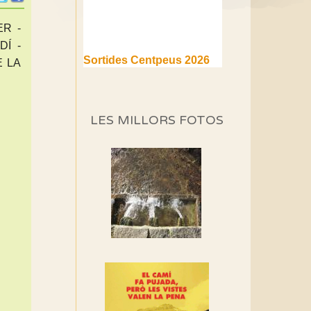
ER -
DÍ -
Sortides Centpeus 2026
E LA
(1a part)
Aquí teniu la primera part de
la programació d'aquest any
LES MILLORS FOTOS
Marmotes de biblioteca
Si no podem caminar,
alguna cosa hem de fer...
Els Centpeus signen el
Manifest a favor dels
Camins Vells
Si ets una entitat o
associació adhereix-te al
manifest!