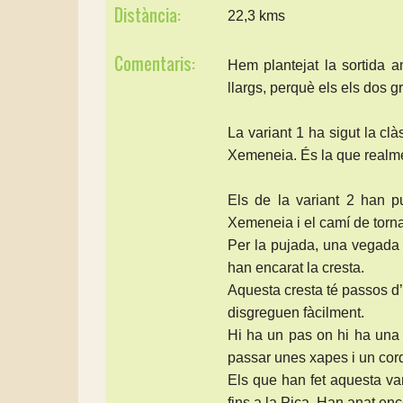
Distància:
22,3 kms
Comentaris:
Hem plantejat la sortida a
llargs, perquè els els dos g
La variant 1 ha sigut la clà
Xemeneia. És la que realme
Els de la variant 2 han pu
Xemeneia i el camí de torn
Per la pujada, una vegada 
han encarat la cresta.
Aquesta cresta té passos d’e
disgreguen fàcilment.
Hi ha un pas on hi ha una r
passar unes xapes i un cordin
Els que han fet aquesta var
fins a la Pica. Han anat enc