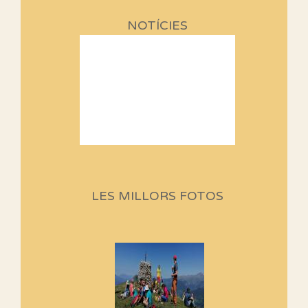
NOTÍCIES
Sortides Centpeus 2026 (1a
part)
Aquí teniu la primera part de la
LES MILLORS FOTOS
programació d'aquest any
Marmotes de biblioteca
Si no podem caminar, alguna
cosa hem de fer...
Els Centpeus signen el