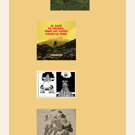
Manifest a favor dels Camins
Vells
Si ets una entitat o associació
adhereix-te al manifest!
Rebem un diploma dels
Amics de Sant Aniol d'Aguja
Els Centpeus estem implicats
amb la recuperació del refugi i
de l'entorn de Sant Aniol