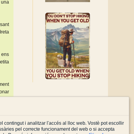
, una
ssant
dreta
 ens
etita
tment
tonar
or i
l contingut i analitzar l'accés al lloc web. Vostè pot escollir
sàries pel correcte funcionament del web o si accepta