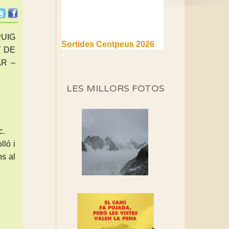
PUIG
Sortides Centpeus 2026
(1a part)
T DE
Aquí teniu la primera part de
AR –
la programació d'aquest any
LES MILLORS FOTOS
Marmotes de biblioteca
Si no podem caminar,
alguna cosa hem de fer...
c.
lló i
Els Centpeus signen el
ns al
Manifest a favor dels
Camins Vells
Si ets una entitat o
associació adhereix-te al
manifest!