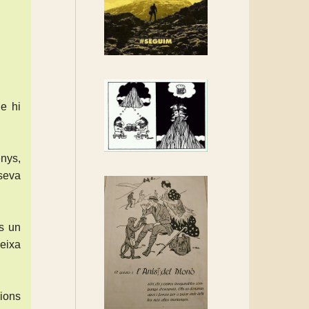
Rebem un diploma dels
Amics de Sant Aniol
d'Aguja
Els Centpeus estem
implicats amb la
recuperació del refugi i de
l'entorn de Sant Aniol
e hi
enys,
 seva
és un
eixa
cions