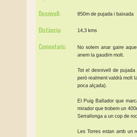
Desnivell:
850m de pujada i baixada
Distància:
14,3 kms
Comentaris:
No solem anar gaire aque
anem la gaudim molt.
Tot el desnivell de pujada
però realment valdrà molt l
poca alçada).
El Puig Ballador que marca
mirador que trobem un 400
Serrallonga a un cop de roc
Les Torres estan amb un re