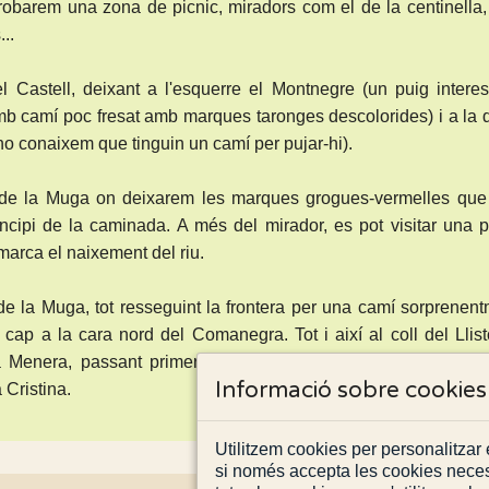
trobarem una zona de picnic, miradors com el de la centinella
...
l Castell, deixant a l'esquerre el Montnegre (un puig intere
amb camí poc fresat amb marques taronges descolorides) i a la 
 no conaixem que tinguin un camí per pujar-hi).
t de la Muga on deixarem les marques grogues-vermelles que
ipi de la caminada. A més del mirador, es pot visitar una p
rca el naixement del riu.
de la Muga, tot resseguint la frontera per una camí sorprenen
 cap a la cara nord del Comanegra. Tot i així al coll del Llis
la Menera, passant primer per una casa anomenada l'Assalad
Informació sobre cookies
 Cristina.
Utilitzem cookies per personalitzar e
si només accepta les cookies neces